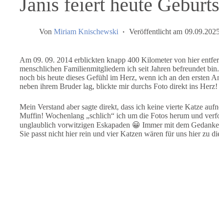
Janis feiert heute Geburt
Von
Miriam Knischewski
Veröffentlicht am
09.09.202
Am 09. 09. 2014 erblickten knapp 400 Kilometer von hier entfer
menschlichen Familienmitgliedern ich seit Jahren befreundet bin
noch bis heute dieses Gefühl im Herz, wenn ich an den ersten A
neben ihrem Bruder lag, blickte mir durchs Foto direkt ins Herz! 
Mein Verstand aber sagte direkt, dass ich keine vierte Katze a
Muffin! Wochenlang „schlich“ ich um die Fotos herum und verfolg
unglaublich vorwitzigen Eskapaden 😀 Immer mit dem Gedanken i
Sie passt nicht hier rein und vier Katzen wären für uns hier zu 