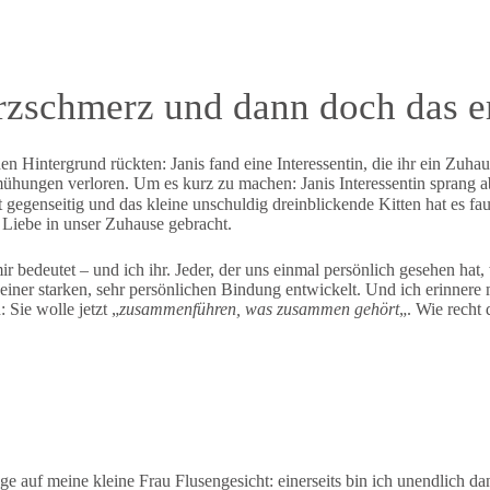
rzschmerz und dann doch das er
en Hintergrund rückten: Janis fand eine Interessentin, die ihr ein Zuha
ühungen verloren. Um es kurz zu machen: Janis Interessentin sprang ab
t gegenseitig und das kleine unschuldig dreinblickende Kitten hat es fa
 Liebe in unser Zuhause gebracht.
ir bedeutet – und ich ihr. Jeder, der uns einmal persönlich gesehen hat
zu einer starken, sehr persönlichen Bindung entwickelt. Und ich erinner
: Sie wolle jetzt „
zusammenführen, was zusammen gehört
„. Wie recht 
auf meine kleine Frau Flusengesicht: einerseits bin ich unendlich da