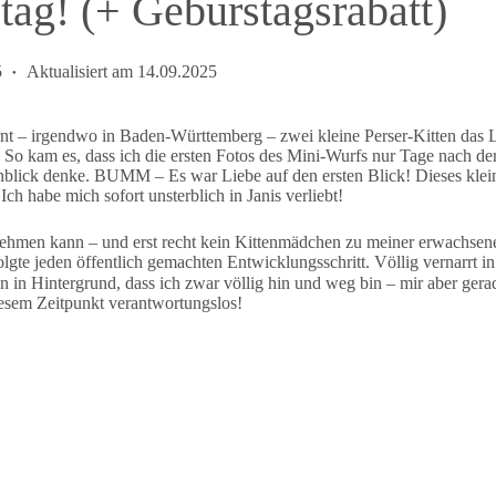
stag! (+ Geburstagsrabatt)
5
Aktualisiert am
14.09.2025
nt – irgendwo in Baden-Württemberg – zwei kleine Perser-Kitten das L
. So kam es, dass ich die ersten Fotos des Mini-Wurfs nur Tage nach d
nblick denke. BUMM – Es war Liebe auf den ersten Blick! Dieses klein
Ich habe mich sofort unsterblich in Janis verliebt!
ufnehmen kann – und erst recht kein Kittenmädchen zu meiner erwachse
te jeden öffentlich gemachten Entwicklungsschritt. Völlig vernarrt in 
n Hintergrund, dass ich zwar völlig hin und weg bin – mir aber gera
diesem Zeitpunkt verantwortungslos!