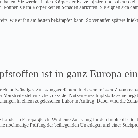
thalten. Sie werden in den Körper der Katze injiziert und sollen so ein
d, können sie im Körper keinen Schaden anrichten. Sie eignen sich dam
ereits, wie er ihn am besten bekämpfen kann. So verlaufen spätere Infe
stoffen ist in ganz Europa ein
ft er ein aufwändiges Zulassungsverfahren. In diesem müssen Zusamme
arktreife stellen sicher, dass der Nutzen eines Impfstoffs seine neg
gen in einem zugelassenen Labor in Auftrag. Dabei wird die Zulassung 
 Länder in Europa gleich. Wird eine Zulassung für den Impfstoff erteil
e nochmalige Prüfung der beiliegenden Unterlagen und einer Stichprob