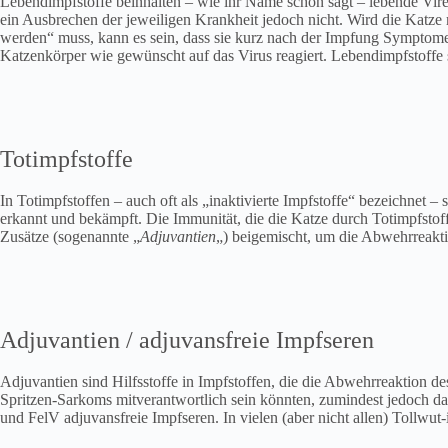
Lebendimpfstoffe beinhalten – wie ihr Name schon sagt – lebende Vire
ein Ausbrechen der jeweiligen Krankheit jedoch nicht. Wird die Katze 
werden“ muss, kann es sein, dass sie kurz nach der Impfung Symptome z
Katzenkörper wie gewünscht auf das Virus reagiert. Lebendimpfstoffe
Totimpfstoffe
In Totimpfstoffen – auch oft als „inaktivierte Impfstoffe“ bezeichnet 
erkannt und bekämpft. Die Immunität, die die Katze durch Totimpfsto
Zusätze (sogenannte „
Adjuvantien
„) beigemischt, um die Abwehrreakt
Adjuvantien / adjuvansfreie Impfseren
Adjuvantien sind Hilfsstoffe in Impfstoffen, die die Abwehrreaktion de
Spritzen-Sarkoms mitverantwortlich sein könnten, zumindest jedoch da
und FelV adjuvansfreie Impfseren. In vielen (aber nicht allen) Tollwu