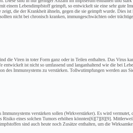
n. Diese sind in nur geringer Anzahl im Impfserum enthalten und star
mit einem Lebendimpfstoff geimpft, so entwickelt sie eine sehr gute Im
eigt, die der Krankheit ähneln, gegen die sie geimpft wurde. Dies ist 
 sollten nicht bei chronisch kranken, immungeschwächten oder trächti
– sind die Viren in toter Form ganz oder in Teilen enthalten. Das Virus
ffe entwickelt ist nicht so umfassend und langanhaltend wie die bei 
ion des Immunsystems zu verstärken. Tollwutimpfungen werden aus Sich
s Immunsystems verstärken sollen (Wirkverstärker). Es wird vermutet, da
s Risiko eines solchen Tumors erhöhen könnten[6][7][8][9]. Mittlerwe
t-impfstoffen sind auch heute noch Zusätze enthalten, um die Wirksamke