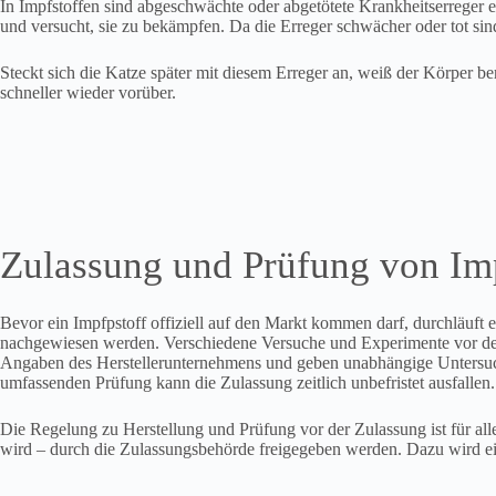
In Impfstoffen sind abgeschwächte oder abgetötete Krankheitserreger en
und versucht, sie zu bekämpfen. Da die Erreger schwächer oder tot sin
Steckt sich die Katze später mit diesem Erreger an, weiß der Körper b
schneller wieder vorüber.
Zulassung und Prüfung von Impf
Bevor ein Impfpstoff offiziell auf den Markt kommen darf, durchläu
nachgewiesen werden. Verschiedene Versuche und Experimente vor der M
Angaben des Herstellerunternehmens und geben unabhängige Untersuchun
umfassenden Prüfung kann die Zulassung zeitlich unbefristet ausfallen.
Die Regelung zu Herstellung und Prüfung vor der Zulassung ist für alle
wird – durch die Zulassungsbehörde freigegeben werden. Dazu wird ein