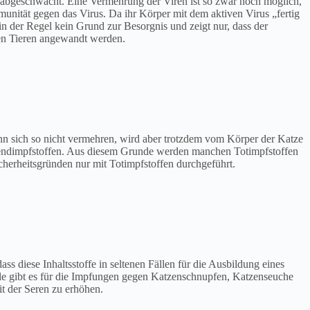
k abgeschwächt. Eine Vermehrung der Viren ist so zwar noch möglich,
munität gegen das Virus. Da ihr Körper mit dem aktiven Virus „fertig
in der Regel kein Grund zur Besorgnis und zeigt nur, dass der
gen Tieren angewandt werden.
 kann sich so nicht vermehren, wird aber trotzdem vom Körper der Katze
Lebendimpfstoffen. Aus diesem Grunde werden manchen Totimpfstoffen
erheitsgründen nur mit Totimpfstoffen durchgeführt.
ss diese Inhaltsstoffe in seltenen Fällen für die Ausbildung eines
ile gibt es für die Impfungen gegen Katzenschnupfen, Katzenseuche
it der Seren zu erhöhen.