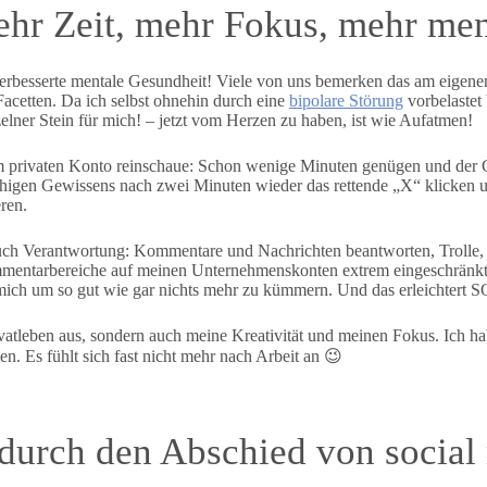
ehr Zeit, mehr Fokus, mehr men
verbesserte mentale Gesundheit! Viele von uns bemerken das am eigenen
Facetten. Da ich selbst ohnehin durch eine
bipolare Störung
vorbelastet 
zelner Stein für mich! – jetzt vom Herzen zu haben, ist wie Aufatmen!
em privaten Konto reinschaue: Schon wenige Minuten genügen und der
higen Gewissens nach zwei Minuten wieder das rettende „X“ klicken u
ren.
auch Verantwortung: Kommentare und Nachrichten beantworten, Trol
mentarbereiche auf meinen Unternehmenskonten extrem eingeschränkt
mich um so gut wie gar nichts mehr zu kümmern. Und das erleichtert 
ivatleben aus, sondern auch meine Kreativität und meinen Fokus. Ich h
en. Es fühlt sich fast nicht mehr nach Arbeit an 😉
e durch den Abschied von social