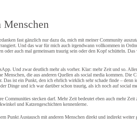
n Menschen
 Gedanken fast gänzlich nur dazu da, mich mit meiner Community auszut
 arrangiert. Und das war für mich auch irgendwann vollkommen in Ordn
n oder auch mal gemeinsam traurig sein oder den Kopf schütteln. Das
App. Und zwar deutlich mehr als vorher. Klar: mehr Zeit und so. Aller
ue Menschen, die aus anderen Quellen als social media kommen. Die Com
r. Das ist ein Punkt, den ich ehrlich wirklich sehr schade finde – denn i
r Dinge und ich war darüber schon traurig, als ich noch auf social medi
ndere Communities stecken darf. Mehr Zeit bedeutet eben auch mehr Zei
ckwinkel und Katzengeschichten kennenlerne.
dem Punkt Austausch mit anderen Menschen direkt und indirekt weiter g