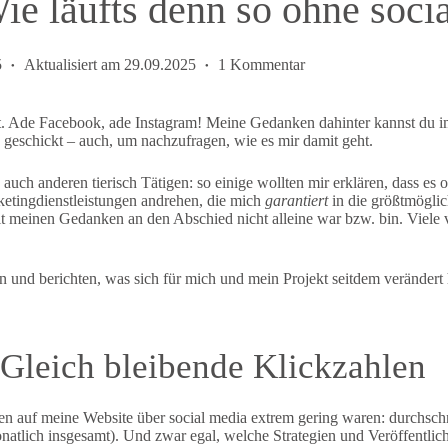
e läufts denn so ohne soci
5
Aktualisiert am
29.09.2025
1 Kommentar
t. Ade Facebook, ade Instagram! Meine Gedanken dahinter kannst du 
 geschickt – auch, um nachzufragen, wie es mir damit geht.
uch anderen tierisch Tätigen: so einige wollten mir erklären, dass es
tingdienstleistungen andrehen, die mich
garantiert
in die größtmöglich
 mit meinen Gedanken an den Abschied nicht alleine war bzw. bin. Viele 
n und berichten, was sich für mich und mein Projekt seitdem verändert 
 Gleich bleibende Klickzahlen
len auf meine Website über social media extrem gering waren: durchschn
tlich insgesamt). Und zwar egal, welche Strategien und Veröffentlich