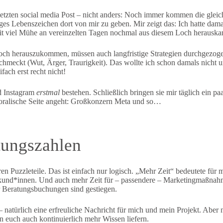
letzten social media Post – nicht anders: Noch immer kommen die gle
ges Lebenszeichen dort von mir zu geben. Mir zeigt das: Ich hatte dama
mit viel Mühe an vereinzelten Tagen nochmal aus diesem Loch herauskam
Loch herauszukommen, müssen auch langfristige Strategien durchgezogen
chmeckt (Wut, Ärger, Traurigkeit). Das wollte ich schon damals nicht u
fach erst recht nicht!
d Instagram
erstmal
bestehen. Schließlich bringen sie mir täglich ein p
moralische Seite angeht: Großkonzern Meta und so…
tungszahlen
deren Puzzleteile. Das ist einfach nur logisch. „Mehr Zeit“ bedeutete für
und*innen. Und auch mehr Zeit für – passendere – Marketingmaßnahme
r Beratungsbuchungen sind gestiegen.
natürlich eine erfreuliche Nachricht für mich und mein Projekt. Aber na
 euch auch kontinuierlich mehr Wissen liefern.