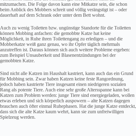
mitzumachen. Die Folge davon kann eine Mitkatze sein, die schon
beim Anblick des Mobbers schreit und völlig verängstigt ist – oder
dauerhaft auf dem Schrank oder unter dem Bett wohnt.
Auch zu wenig Toiletten bzw. ungünstige Standorte für die Toiletten
können Mobbing anfachen: die gemobbte Katze hat keine
Möglichkeit, in Ruhe ihren Toilettengang zu erledigen – und die
Mobberkatze weiß ganz genau, wo ihr Opfer täglich mehrmals
anzutreffen ist. Daraus können sich auch weitere Probleme ergeben:
zum Beispiel Unsauberkeit und Blasenentzündungen bei der
gemobbten Katze.
Sind nicht alle Katzen im Haushalt kastriert, kann auch das ein Grund
für Mobbing sein. Zwar haben Katzen keine feste Rangordnung,
jedoch haben kastrierte Tiere insgesamt einen niedrigeren sozialen
Rang als potente Tiere. Auch eine sehr große Altersspanne kann bei
Katzen zum Problem werden: junge Tiere sind energiegeladen, wollen
etwas erleben und sich körperlich auspowern – alte Katzen dagegen
brauchen auch öfter einmal Ruhephasen. Hat die junge Katze entdeckt,
dass sich die alte Katze kaum wehrt, kann sie zum unfreiwilligen
Spielzeug werden.