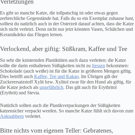
Verletzungen
Es gibt so manche Katze, die tollpatschig ist oder etwas gegen
zerbrechliche Gegenstände hat. Falls du so ein Exemplar zuhause hast,
solltest du natürlich auch in der Osterzeit darauf achten, dass die Katze
sich nicht verletzt. Denn nicht nur jetzt könnten Vasen, Schälchen und
Keramikdeko das Fliegen lernen.
Verlockend, aber giftig: Süßkram, Kaffee und Tee
So sehr die knisternden Plastiktüten auch dazu verleiten: die Katze
sollte die darin enthaltenen Süßigkeiten nicht zu
fressen
bekommen:
Schokolade (auch weiße) ist für die Katze in größeren Mengen giftig.
Dies betrifft auch
Kaffee, Tee und Kakao
. Im Übrigen gilt der
Zuckerersatzstoff Xylit bzw. Xylitol zwar für den Hund als giftig, für
die Katze jedoch als
ungefährlich
. Das gilt auch für Erythritol
(Erythrit) und Stevia.
Natürlich sollten auch die Plastikverpackungen der Süßigkeiten
katzensicher verpackt werden. So manche Katze fühlt sich davon zum
Anknabbern
verleitet.
Bitte nichts vom eigenen Teller: Gebratenes,