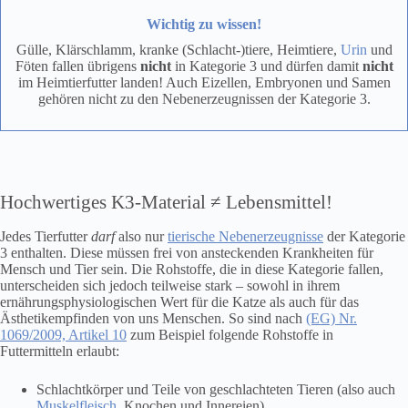
Wichtig zu wissen!
Gülle, Klärschlamm, kranke (Schlacht-)tiere, Heimtiere,
Urin
und
Föten fallen übrigens
nicht
in Kategorie 3 und dürfen damit
nicht
im Heimtierfutter landen! Auch Eizellen, Embryonen und Samen
gehören nicht zu den Nebenerzeugnissen der Kategorie 3.
Hochwertiges K3-Material ≠ Lebensmittel!
Jedes Tierfutter
darf
also nur
tierische Nebenerzeugnisse
der Kategorie
3 enthalten. Diese müssen frei von ansteckenden Krankheiten für
Mensch und Tier sein. Die Rohstoffe, die in diese Kategorie fallen,
unterscheiden sich jedoch teilweise stark – sowohl in ihrem
ernährungsphysiologischen Wert für die Katze als auch für das
Ästhetikempfinden von uns Menschen. So sind nach
(EG) Nr.
1069/2009, Artikel 10
zum Beispiel folgende Rohstoffe in
Futtermitteln erlaubt:
Schlachtkörper und Teile von geschlachteten Tieren (also auch
Muskelfleisch
, Knochen und Innereien)