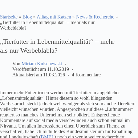
Startseite
»
Blog
»
Alltag mit Katzen
»
News & Recherche
»
„Tierfutter in Lebenmittelqualität“ – mehr als nur
Werbeblabla?
„Tierfutter in Lebenmittelqualität“ – mehr
als nur Werbeblabla?
Von
Miriam Knischewski
Veröffentlicht am
11.10.2019
Aktualisiert am
11.03.2026
4 Kommentare
Immer mehr Futterfirmen werben mit Tierfutter in angeblicher
„Lebensmittelqualität“. Hinter diesem so wohl klingenden
Werbespruch steckt jedoch weit weniger als sich so manche Tiereltern
vielleicht wünschen würden. Angesprochen auf diese „Luftnummer“
reagiert so manches Unternehmen sehr pikiert. Entsprechende
Kommentare auf social media verschwinden auch schon einmal im
Nirvana. Um allen Interessierten einen Überblick zum Thema zu
verschaffen, habe ich mithilfe des Bundesministerium für Ernährung
und Landwirtschaft (
BMEL
) noch ein wenig weiter recherchiert.