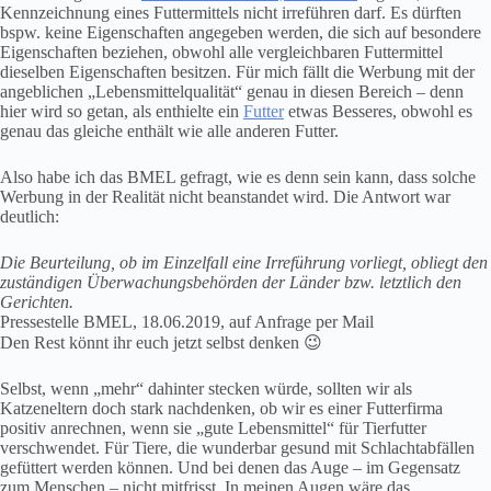
Kennzeichnung eines Futtermittels nicht irreführen darf. Es dürften
bspw. keine Eigenschaften angegeben werden, die sich auf besondere
Eigenschaften beziehen, obwohl alle vergleichbaren Futtermittel
dieselben Eigenschaften besitzen. Für mich fällt die Werbung mit der
angeblichen „Lebensmittelqualität“ genau in diesen Bereich – denn
hier wird so getan, als enthielte ein
Futter
etwas Besseres, obwohl es
genau das gleiche enthält wie alle anderen Futter.
Also habe ich das BMEL gefragt, wie es denn sein kann, dass solche
Werbung in der Realität nicht beanstandet wird. Die Antwort war
deutlich:
Die Beurteilung, ob im Einzelfall eine Irreführung vorliegt, obliegt den
zuständigen Überwachungsbehörden der Länder bzw. letztlich den
Gerichten.
Pressestelle BMEL, 18.06.2019, auf Anfrage per Mail
Den Rest könnt ihr euch jetzt selbst denken 😉
Selbst, wenn „mehr“ dahinter stecken würde, sollten wir als
Katzeneltern doch stark nachdenken, ob wir es einer Futterfirma
positiv anrechnen, wenn sie „gute Lebensmittel“ für Tierfutter
verschwendet. Für Tiere, die wunderbar gesund mit Schlachtabfällen
gefüttert werden können. Und bei denen das Auge – im Gegensatz
zum Menschen – nicht mitfrisst. In meinen Augen wäre das