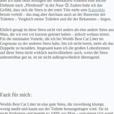
aber ich hatte beim Reinigen der Sitterkatzen-Toiletten eine leichte
Duftnote nach „Pferdestall“ in der Nase 😉 Zudem hatte ich das
Gefühl, dass sich die Streu in der roten Tüte mehr ums
Katzenklo
herum verteilt – das mag aber durchaus auch an der Bauweise der
Toiletten – Vergleich meine Toiletten und die der Bekannten – liegen.
Ehrlich gesagt ist diese Streu nicht viel anders als eine andere Streu aus
Mais, die wir erst vor kurzem getestet haben – jedoch weitaus teurer.
Für die minimalen Vorteile, die ich bei Worlds Best Cat Litter im
Gegensatz zu der anderen Streu habe, bin ich nicht bereit, mehr als das
Doppelte zu bezahlen. Insgesamt kann ich die großen Lobeshymnen
auf diese Streu nicht wirklich nachvollziehen: auch, wenn die Streu
unbestreitbar gut ist, ist sie nicht außergewöhnlich überragend.
Fazit für mich:
Worlds Best Cat Litter ist eine gute Streu, die zuverlässig klumpt,
wenig staubt und kaum aus der Toilette herausgetragen wird. Sie ist
recht feinkörnig und besteht zu 100% aus Mais – und eignet sich somit