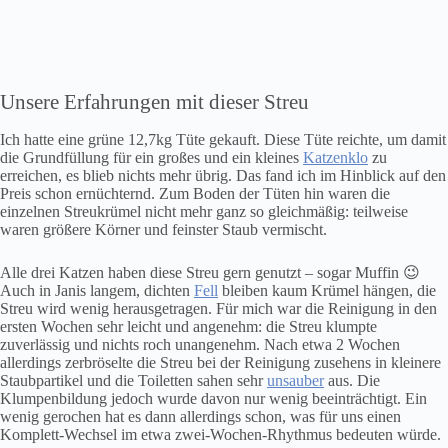
Unsere Erfahrungen mit dieser Streu
Ich hatte eine grüne 12,7kg Tüte gekauft. Diese Tüte reichte, um damit
die Grundfüllung für ein großes und ein kleines
Katzenklo
zu
erreichen, es blieb nichts mehr übrig. Das fand ich im Hinblick auf den
Preis schon ernüchternd. Zum Boden der Tüten hin waren die
einzelnen Streukrümel nicht mehr ganz so gleichmäßig: teilweise
waren größere Körner und feinster Staub vermischt.
Alle drei Katzen haben diese Streu gern genutzt – sogar Muffin 😉
Auch in Janis langem, dichten
Fell
bleiben kaum Krümel hängen, die
Streu wird wenig herausgetragen. Für mich war die Reinigung in den
ersten Wochen sehr leicht und angenehm: die Streu klumpte
zuverlässig und nichts roch unangenehm. Nach etwa 2 Wochen
allerdings zerbröselte die Streu bei der Reinigung zusehens in kleinere
Staubpartikel und die Toiletten sahen sehr
unsauber
aus. Die
Klumpenbildung jedoch wurde davon nur wenig beeinträchtigt. Ein
wenig gerochen hat es dann allerdings schon, was für uns einen
Komplett-Wechsel im etwa zwei-Wochen-Rhythmus bedeuten würde.