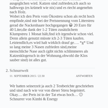
ausgeglichen wird. Katzen sind zufrieden,ich auch so
halbwegs (es krümelt wie nix) und es riecht angenehm
nach Holz.
Wobei ich den Preis vom Ökostreu schon als recht hoch
empfinde,sind mir bei der Preisnennung vom Litterstreu
gerad die Nackenhaare hochgegangen 😀 20 Euro für
40 Liter,die dank der 1-2 Tüten zusätzlichem
Klumpstreu 1 Monat hält,find ich irgendwie schon viel.
Denn allein genutzt müsste ich 2-3 Tüten kaufen.
Letztendlich,es wird halt wirklich drauf ge…. *g* Und
so lang meine 3 Nasen zufrieden sind,meine
menschliche Nase auch (gibt nichts schlimmeres als
Katzenklogeruch in der Wohnung,obwohl die Klos
sauber sind) ist alles gut.
Schnurrwelt
11. SEPTEMBER 2015 / 22:30
ANTWORTEN
Wir hatten seinerzeit ja auch 2 Testberichte geschrieben
und sind nach wie vor von dieser Streu begeistert.
Okay… der Preis ist in der Tat etwas hoch… 🙁
Schnurrer von Kimbi & Energy