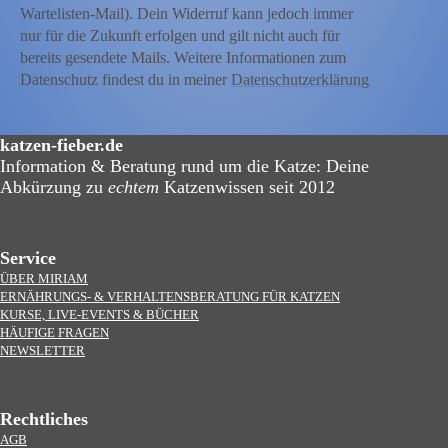
Wartelisten-Mail). Dein Widerruf kann jedoch immer
nur für die Zukunft erfolgen und gilt nicht auch für
bereits gesendete Mails. Weitere Informationen zum
Datenschutz findest du in meiner
Datenschutzerklärung
katzen-fieber.de
Information & Beratung rund um die Katze: Deine
Abkürzung zu
echtem
Katzenwissen seit 2012
Service
ÜBER MIRIAM
ERNÄHRUNGS- & VERHALTENSBERATUNG FÜR KATZEN
KURSE, LIVE-EVENTS & BÜCHER
HÄUFIGE FRAGEN
NEWSLETTER
Rechtliches
AGB