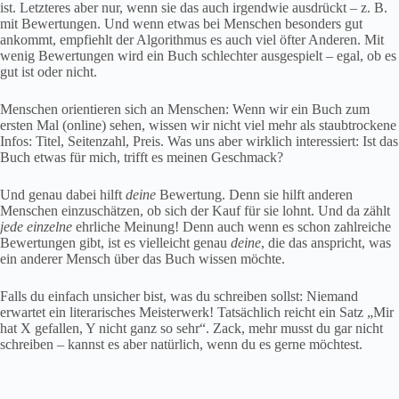
ist. Letzteres aber nur, wenn sie das auch irgendwie ausdrückt – z. B.
mit Bewertungen. Und wenn etwas bei Menschen besonders gut
ankommt, empfiehlt der Algorithmus es auch viel öfter Anderen. Mit
wenig Bewertungen wird ein Buch schlechter ausgespielt – egal, ob es
gut ist oder nicht.
Menschen orientieren sich an Menschen: Wenn wir ein Buch zum
ersten Mal (online) sehen, wissen wir nicht viel mehr als staubtrockene
Infos: Titel, Seitenzahl, Preis. Was uns aber wirklich interessiert: Ist das
Buch etwas für mich, trifft es meinen Geschmack?
Und genau dabei hilft
deine
Bewertung. Denn sie hilft anderen
Menschen einzuschätzen, ob sich der Kauf für sie lohnt. Und da zählt
jede einzelne
ehrliche Meinung! Denn auch wenn es schon zahlreiche
Bewertungen gibt, ist es vielleicht genau
deine
, die das anspricht, was
ein anderer Mensch über das Buch wissen möchte.
Falls du einfach unsicher bist, was du schreiben sollst: Niemand
erwartet ein literarisches Meisterwerk! Tatsächlich reicht ein Satz „Mir
hat X gefallen, Y nicht ganz so sehr“. Zack, mehr musst du gar nicht
schreiben – kannst es aber natürlich, wenn du es gerne möchtest.