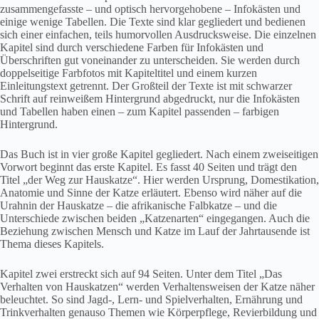
zusammengefasste – und optisch hervorgehobene – Infokästen und
einige wenige Tabellen. Die Texte sind klar gegliedert und bedienen
sich einer einfachen, teils humorvollen Ausdrucksweise. Die einzelnen
Kapitel sind durch verschiedene Farben für Infokästen und
Überschriften gut voneinander zu unterscheiden. Sie werden durch
doppelseitige Farbfotos mit Kapiteltitel und einem kurzen
Einleitungstext getrennt. Der Großteil der Texte ist mit schwarzer
Schrift auf reinweißem Hintergrund abgedruckt, nur die Infokästen
und Tabellen haben einen – zum Kapitel passenden – farbigen
Hintergrund.
Das Buch ist in vier große Kapitel gegliedert. Nach einem zweiseitigen
Vorwort beginnt das erste Kapitel. Es fasst 40 Seiten und trägt den
Titel „der Weg zur Hauskatze“. Hier werden Ursprung, Domestikation,
Anatomie und Sinne der Katze erläutert. Ebenso wird näher auf die
Urahnin der Hauskatze – die afrikanische Falbkatze – und die
Unterschiede zwischen beiden „Katzenarten“ eingegangen. Auch die
Beziehung zwischen Mensch und Katze im Lauf der Jahrtausende ist
Thema dieses Kapitels.
Kapitel zwei erstreckt sich auf 94 Seiten. Unter dem Titel „Das
Verhalten von Hauskatzen“ werden Verhaltensweisen der Katze näher
beleuchtet. So sind Jagd-, Lern- und Spielverhalten, Ernährung und
Trinkverhalten genauso Themen wie Körperpflege, Revierbildung und