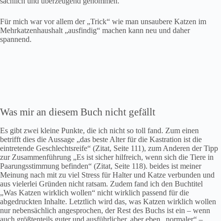
sachlich und überzeugend genommen.
Für mich war vor allem der „Trick“ wie man unsaubere Katzen im
Mehrkatzenhaushalt „ausfindig“ machen kann neu und daher
spannend.
Was mir an diesem Buch nicht gefällt
Es gibt zwei kleine Punkte, die ich nicht so toll fand. Zum einen
betrifft dies die Aussage „das beste Alter für die Kastration ist die
eintretende Geschlechtsreife“ (Zitat, Seite 111), zum Anderen der Tipp
zur Zusammenführung „Es ist sicher hilfreich, wenn sich die Tiere in
Paarungsstimmung befinden“ (Zitat, Seite 118). beides ist meiner
Meinung nach mit zu viel Stress für Halter und Katze verbunden und
aus vielerlei Gründen nicht ratsam. Zudem fand ich den Buchtitel
„Was Katzen wirklich wollen“ nicht wirklich passend für die
abgedruckten Inhalte. Letztlich wird das, was Katzen wirklich wollen
nur nebensächlich angesprochen, der Rest des Buchs ist ein – wenn
auch größtenteils guter und ausführlicher, aber eben „normaler“ –