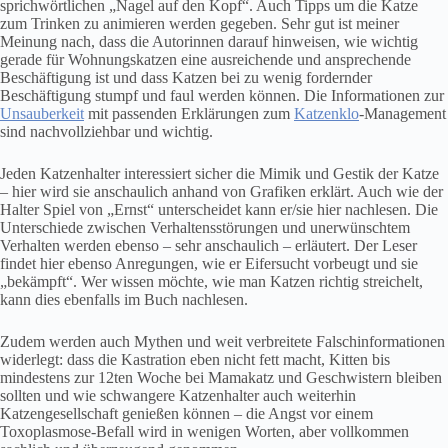
sprichwörtlichen „Nagel auf den Kopf“. Auch Tipps um die Katze
zum Trinken zu animieren werden gegeben. Sehr gut ist meiner
Meinung nach, dass die Autorinnen darauf hinweisen, wie wichtig
gerade für Wohnungskatzen eine ausreichende und ansprechende
Beschäftigung ist und dass Katzen bei zu wenig fordernder
Beschäftigung stumpf und faul werden können. Die Informationen zur
Unsauberkeit
mit passenden Erklärungen zum
Katzenklo
-Management
sind nachvollziehbar und wichtig.
Jeden Katzenhalter interessiert sicher die Mimik und Gestik der Katze
– hier wird sie anschaulich anhand von Grafiken erklärt. Auch wie der
Halter Spiel von „Ernst“ unterscheidet kann er/sie hier nachlesen. Die
Unterschiede zwischen Verhaltensstörungen und unerwünschtem
Verhalten werden ebenso – sehr anschaulich – erläutert. Der Leser
findet hier ebenso Anregungen, wie er Eifersucht vorbeugt und sie
„bekämpft“. Wer wissen möchte, wie man Katzen richtig streichelt,
kann dies ebenfalls im Buch nachlesen.
Zudem werden auch Mythen und weit verbreitete Falschinformationen
widerlegt: dass die Kastration eben nicht fett macht, Kitten bis
mindestens zur 12ten Woche bei Mamakatz und Geschwistern bleiben
sollten und wie schwangere Katzenhalter auch weiterhin
Katzengesellschaft genießen können – die Angst vor einem
Toxoplasmose-Befall wird in wenigen Worten, aber vollkommen