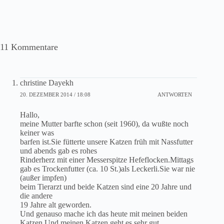
11 Kommentare
christine Dayekh
20. DEZEMBER 2014 / 18:08
ANTWORTEN
Hallo,
meine Mutter barfte schon (seit 1960), da wußte noch
keiner was
barfen ist.Sie fütterte unsere Katzen früh mit Nassfutter
und abends gab es rohes
Rinderherz mit einer Messerspitze Hefeflocken.Mittags
gab es Trockenfutter (ca. 10 St.)als Leckerli.Sie war nie
(außer impfen)
beim Tierarzt und beide Katzen sind eine 20 Jahre und
die andere
19 Jahre alt geworden.
Und genauso mache ich das heute mit meinen beiden
Katzen.Und meinen Katzen geht es sehr gut.