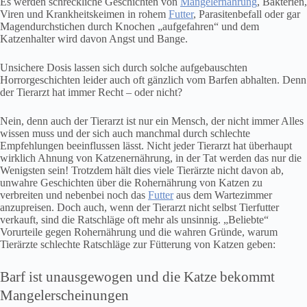
Es werden schreckliche Geschichten von
Mangelernährung
, Bakterien,
Viren und Krankheitskeimen in rohem
Futter
, Parasitenbefall oder gar
Magendurchstichen durch Knochen „aufgefahren“ und dem
Katzenhalter wird davon Angst und Bange.
Unsichere Dosis lassen sich durch solche aufgebauschten
Horrorgeschichten leider auch oft gänzlich vom Barfen abhalten. Denn
der Tierarzt hat immer Recht – oder nicht?
Nein, denn auch der Tierarzt ist nur ein Mensch, der nicht immer Alles
wissen muss und der sich auch manchmal durch schlechte
Empfehlungen beeinflussen lässt. Nicht jeder Tierarzt hat überhaupt
wirklich Ahnung von Katzenernährung, in der Tat werden das nur die
Wenigsten sein! Trotzdem hält dies viele Tierärzte nicht davon ab,
unwahre Geschichten über die Rohernährung von Katzen zu
verbreiten und nebenbei noch das
Futter
aus dem Wartezimmer
anzupreisen. Doch auch, wenn der Tierarzt nicht selbst Tierfutter
verkauft, sind die Ratschläge oft mehr als unsinnig. „Beliebte“
Vorurteile gegen Rohernährung und die wahren Gründe, warum
Tierärzte schlechte Ratschläge zur Fütterung von Katzen geben:
Barf ist unausgewogen und die Katze bekommt
Mangelerscheinungen