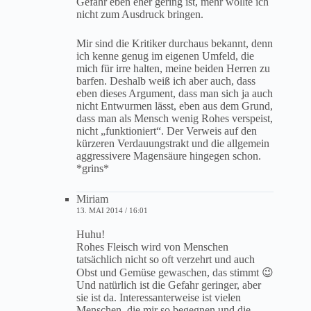
Gefahr eben eher gering ist, mehr wollte ich
nicht zum Ausdruck bringen.
Mir sind die Kritiker durchaus bekannt, denn
ich kenne genug im eigenen Umfeld, die
mich für irre halten, meine beiden Herren zu
barfen. Deshalb weiß ich aber auch, dass
eben dieses Argument, dass man sich ja auch
nicht Entwurmen lässt, eben aus dem Grund,
dass man als Mensch wenig Rohes verspeist,
nicht „funktioniert“. Der Verweis auf den
kürzeren Verdauungstrakt und die allgemein
aggressivere Magensäure hingegen schon.
*grins*
Miriam
13. MAI 2014 / 16:01
Huhu!
Rohes Fleisch wird von Menschen
tatsächlich nicht so oft verzehrt und auch
Obst und Gemüse gewaschen, das stimmt 😉
Und natürlich ist die Gefahr geringer, aber
sie ist da. Interessanterweise ist vielen
Menschen, die mir so begegnen und die