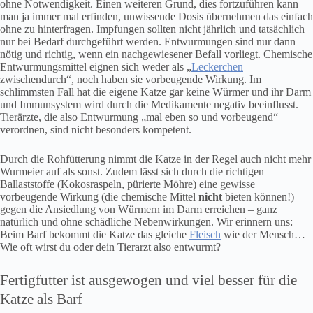
ohne Notwendigkeit. Einen weiteren Grund, dies fortzuführen kann
man ja immer mal erfinden, unwissende Dosis übernehmen das einfach
ohne zu hinterfragen. Impfungen sollten nicht jährlich und tatsächlich
nur bei Bedarf durchgeführt werden. Entwurmungen sind nur dann
nötig und richtig, wenn ein
nachgewiesener Befall
vorliegt. Chemische
Entwurmungsmittel eignen sich weder als „
Leckerchen
zwischendurch“, noch haben sie vorbeugende Wirkung. Im
schlimmsten Fall hat die eigene Katze gar keine Würmer und ihr Darm
und Immunsystem wird durch die Medikamente negativ beeinflusst.
Tierärzte, die also Entwurmung „mal eben so und vorbeugend“
verordnen, sind nicht besonders kompetent.
Durch die Rohfütterung nimmt die Katze in der Regel auch nicht mehr
Wurmeier auf als sonst. Zudem lässt sich durch die richtigen
Ballaststoffe (Kokosraspeln, pürierte Möhre) eine gewisse
vorbeugende Wirkung (die chemische Mittel
nicht
bieten können!)
gegen die Ansiedlung von Würmern im Darm erreichen – ganz
natürlich und ohne schädliche Nebenwirkungen. Wir erinnern uns:
Beim Barf bekommt die Katze das gleiche
Fleisch
wie der Mensch…
Wie oft wirst du oder dein Tierarzt also entwurmt?
Fertigfutter ist ausgewogen und viel besser für die
Katze als Barf