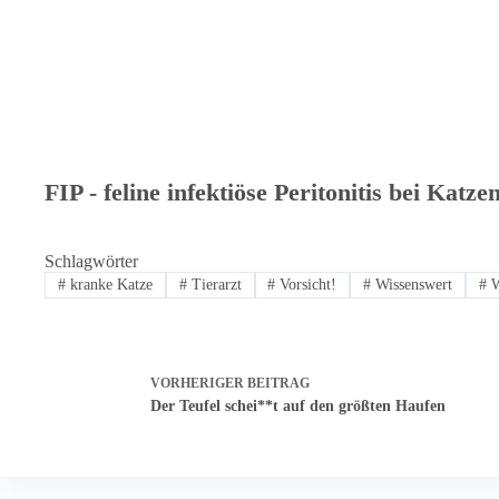
FIP - feline infektiöse Peritonitis bei Katze
Schlagwörter
#
kranke Katze
#
Tierarzt
#
Vorsicht!
#
Wissenswert
#
W
VORHERIGER
BEITRAG
Der Teufel schei**t auf den größten Haufen