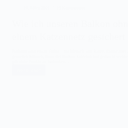
19. März 2021
25 Kommentare
Wie ich unseren Balkon ohn
einem Katzennetz gesichert
Balkone sind etwas Tolles – für Mensch und Katze. Damit aber al
genießen können, muss der Balkon katzensicher gemacht werden.
gilt viele Punkte zu bedenken.…
Weiterlesen
Wie
ich
unseren
Balkon
ohne
zu
Bohren
mit
einem
Katzennetz
gesichert