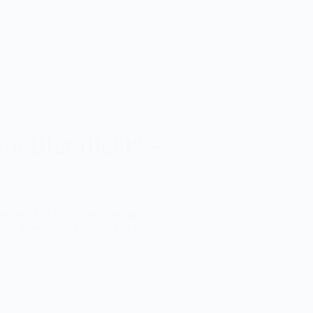
in Blut fließt“ –
shalt fällt häufig die Aussage „Nicht
Doch dieser fatale Ratschlag ist grundfalsch
atz…