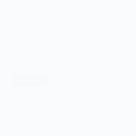
habe
12. März 2021
Rezension zum Buch „Katz
Katzen und Pflanzen sind Themen, die für viele Menschen nicht
Palette an ungiftigem Grün, das sich auch im Haushalt mit Stub
ist die Auswahl gleich noch größer –…
Weiterlesen
Rezension
zum
Buch
„Katzenbalkon“