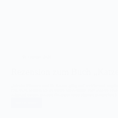
Blut
fließt“
–
ein
fataler
Rat
30. Oktober 2020
Rezension zum Buch „Katz
„Welche Pflanzen sind für Katzen giftig und welche sind ungiftig
Erst recht, seitdem ich im letzten Meowsletter über unseren ne
aufgrund meines braunen Daumens keine eigenen praktischen 
Weiterlesen
Rezension
zum
Buch