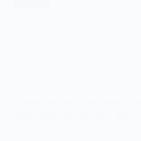
Weiterlesen
Tipp:
sensible
Katzen
jetzt
schon
auf
Silvester
vorbereiten
18. März 2020
Corona-Krise: Tierbedarfslä
sind weiterhin für uns da!
Derzeit ist die Corona-Pandemie in Deutschland im vollen Gan
dass unsere Haustiere uns nicht anstecken können. Als Familienm