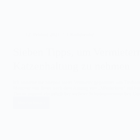
12. Februar 2021
1 Kommentar
Sieben Tipps, um Vermietern
Katzenhaltung zu nehmen
Ich verstehe die Skepsis vieler Vermieter gegenüber uns Tierhalte
Mancher von ihnen nach dem Auszug von „Mietferkeln“ auf hor
Tier ist nunmal ein möglicher weiterer Schadensverursacher. U
Weiterlesen
Sieben
Tipps,
um
Vermietern
die
Zweifel