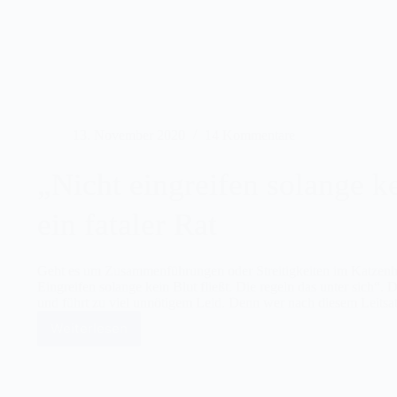
an
der
Katzenhaltung
zu
nehmen
13. November 2020
14 Kommentare
„Nicht eingreifen solange ke
ein fataler Rat
Geht es um Zusammenführungen oder Streitigkeiten im Katzenhau
Eingreifen solange kein Blut fließt. Die regeln das unter sich“. 
und führt zu viel unnötigem Leid. Denn wer nach diesem Leits
Weiterlesen
„Nicht
eingreifen
solange
kein