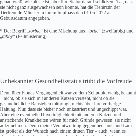
genau weiß, wie alt sie ist, aber ihre Statur darauf schließen lässt, dass
sie nicht ganz ausgewachsen sein könnte, hat die Tierärztin der
Tierfreunde Münster in ihrem Impfpass den 01.05.2022 als
Geburtsdatum angegeben.
* Der Begriff „
torbie
“ ist eine Mischung aus „
tortie
“ (zweifarbig) und
„
tabby
“ (Fellmusterung)
Unbekannter Gesundheitsstatus trübt die Vorfreude
Denn über Fionas Vergangenheit war zu dem Zeitpunkt wenig bekannt
– nicht, ob sie sich mit anderen Katzen versteht, nicht ob sie
gesundheitliche Baustellen mitbringt, nichts über ihre vorherige
Haltung. Nur, dass sie bisher noch unkastriert und ungechippt war.
Aber eine eventuelle Unverträglichkeit mit anderen Katzen und
ansteckende Krankheiten wären für mich Gründe gewesen, sie nicht
aufzunehmen. Denn meine Verantwortung gegenüber Janis und Lara
ist größer als der Wunsch nach einem dritten Tier – auch, wenn es