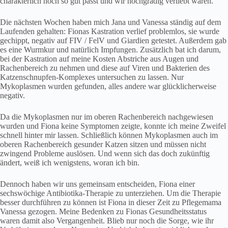
charakterlich noch so gut passt und wir hochgradig verliebt waren.
Die nächsten Wochen haben mich Jana und Vanessa ständig auf dem
Laufenden gehalten: Fionas Kastration verlief problemlos, sie wurde
gechippt, negativ auf FIV / FelV und Giardien getestet. Außerdem gab
es eine Wurmkur und natürlich Impfungen. Zusätzlich bat ich darum,
bei der Kastration auf meine Kosten Abstriche aus Augen und
Rachenbereich zu nehmen und diese auf Viren und Bakterien des
Katzenschnupfen-Komplexes untersuchen zu lassen. Nur
Mykoplasmen wurden gefunden, alles andere war glücklicherweise
negativ.
Da die Mykoplasmen nur im oberen Rachenbereich nachgewiesen
wurden und Fiona keine Symptomen zeigte, konnte ich meine Zweifel
schnell hinter mir lassen. Schließlich können Mykoplasmen auch im
oberen Rachenbereich gesunder Katzen sitzen und müssen nicht
zwingend Probleme auslösen. Und wenn sich das doch zukünftig
ändert, weiß ich wenigstens, woran ich bin.
Dennoch haben wir uns gemeinsam entscheiden, Fiona einer
sechswöchige Antibiotika-Therapie zu unterziehen. Um die Therapie
besser durchführen zu können ist Fiona in dieser Zeit zu Pflegemama
Vanessa gezogen. Meine Bedenken zu Fionas Gesundheitsstatus
waren damit also Vergangenheit. Blieb nur noch die Sorge, wie ihr