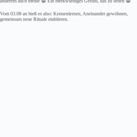
anderem auch meine 😀 Ein merkwürdiges Gefühl, das zu sehen 😀
Vom 03.08 an hieß es also: Kennenlernen, Aneinander gewöhnen,
gemeinsam neue Rituale etablieren.