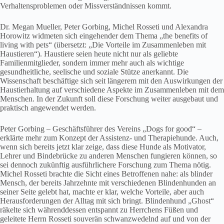
Verhaltensproblemen oder Missverständnissen kommt.
Dr. Megan Mueller, Peter Gorbing, Michel Rosseti und Alexandra
Horowitz widmeten sich eingehender dem Thema „the benefits of
living with pets“ (übersetzt: „Die Vorteile im Zusammenleben mit
Haustieren“). Haustiere seien heute nicht nur als geliebte
Familienmitglieder, sondern immer mehr auch als wichtige
gesundheitliche, seelische und soziale Stütze anerkannt. Die
Wissenschaft beschäftige sich seit längerem mit den Auswirkungen der
Haustierhaltung auf verschiedene Aspekte im Zusammenleben mit dem
Menschen. In der Zukunft soll diese Forschung weiter ausgebaut und
praktisch angewendet werden.
Peter Gorbing – Geschäftsführer des Vereins „Dogs for good“ –
erklärte mehr zum Konzept der Assistenz- und Therapiehunde. Auch,
wenn sich bereits jetzt klar zeige, dass diese Hunde als Motivator,
Lehrer und Bindebrücke zu anderen Menschen fungieren können, so
sei dennoch zukünftig ausführlichere Forschung zum Thema nötig.
Michel Rosseti brachte die Sicht eines Betroffenen nahe: als blinder
Mensch, der bereits Jahrzehnte mit verschiedenen Blindenhunden an
seiner Seite gelebt hat, machte er klar, welche Vorteile, aber auch
Herausforderungen der Alltag mit sich bringt. Blindenhund „Ghost“
räkelte sich währenddessen entspannt zu Herrchens Füßen und
geleitete Herrn Rosseti souverän schwanzwedelnd auf und von der