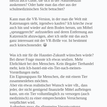
hierzu auch Gäste, die sich in der Naturmedizin
auskennen? Oder hatte man das eher aus der
schulmedizinischen Sicht betrachtet?
Kann man die VR-Version, in der man die Welt mit
Katzenaugen sieht, irgendwo kaufen? Ich krieche zwar
auch hin und wieder auf dem Boden herum, um Möbel
„sprunggerecht“ aufzustellen und deren Entfernung aus
Katzensicht abzuwägen, aber ich stelle mir das auch
ganz interessant mit der VR-Brille vor. Ist bestimmt
auch knieschonender. 😀
Was ich mir für die Haustier-Zukunft wünschen würde?
Bei dieser Frage musste ich etwas seufzen. Mehr
Ehrlichkeit bei den Menschen. Kein illegaler Tierhandel
mehr, kein Ich-bastel-mir-ein-Tier-nach-meinen-
Vorstellungen mehr.
Ein Eignungspass für Menschen, die mit einem Tier
zusammenleben möchten.
Aber ein etwas realistischer Wunsch wäre vllt., dass
jeder, der nicht genügend finanzielle Mittel aufbringen
kann, um ein Tier vollumfänglich zu versorgen (auch
medizinisch) zu einer entsprechenden Versicherung
verpflichtet wird.
Außerdem muss die allgemeine Verantwortung