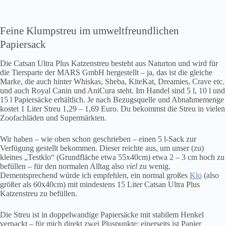
Feine Klumpstreu im umweltfreundlichen
Papiersack
Die Catsan Ultra Plus Katzenstreu besteht aus Naturton und wird für
die Tiersparte der MARS GmbH hergestellt – ja, das ist die gleiche
Marke, die auch hinter Whiskas, Sheba, KiteKat, Dreamies, Crave etc.
und auch Royal Canin und AniCura steht. Im Handel sind 5 l, 10 l und
15 l Papiersäcke erhältlich. Je nach Bezugsquelle und Abnahmemenge
kostet 1 Liter Streu 1,29 – 1,69 Euro. Du bekommst die Streu in vielen
Zoofachläden und Supermärkten.
Wir haben – wie oben schon geschrieben – einen 5 l-Sack zur
Verfügung gestellt bekommen. Dieser reichte aus, um unser (zu)
kleines „Testklo“ (Grundfläche etwa 55x40cm) etwa 2 – 3 cm hoch zu
befüllen – für den normalen Alltag also
viel
zu wenig.
Dementsprechend würde ich empfehlen, ein normal großes
Klo
(also
größer als 60x40cm) mit mindestens 15 Liter Catsan Ultra Plus
Katzenstreu zu befüllen.
Die Streu ist in doppelwandige Papiersäcke mit stabilem Henkel
verpackt – für mich direkt zwei Pluspunkte: einerseits ist Papier