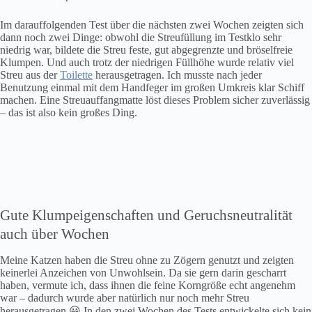
Im darauffolgenden Test über die nächsten zwei Wochen zeigten sich
dann noch zwei Dinge: obwohl die Streufüllung im Testklo sehr
niedrig war, bildete die Streu feste, gut abgegrenzte und bröselfreie
Klumpen. Und auch trotz der niedrigen Füllhöhe wurde relativ viel
Streu aus der
Toilette
herausgetragen. Ich musste nach jeder
Benutzung einmal mit dem Handfeger im großen Umkreis klar Schiff
machen. Eine Streuauffangmatte löst dieses Problem sicher zuverlässig
– das ist also kein großes Ding.
Gute Klumpeigenschaften und Geruchsneutralität
auch über Wochen
Meine Katzen haben die Streu ohne zu Zögern genutzt und zeigten
keinerlei Anzeichen von Unwohlsein. Da sie gern darin gescharrt
haben, vermute ich, dass ihnen die feine Korngröße echt angenehm
war – dadurch wurde aber natürlich nur noch mehr Streu
herausgetragen 😀 In den zwei Wochen des Tests entwickelte sich kein