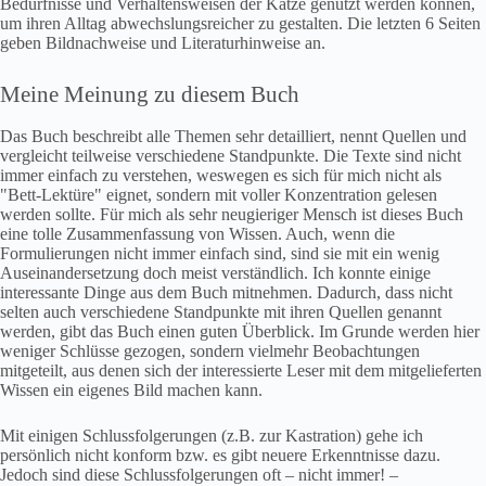
Bedürfnisse und Verhaltensweisen der Katze genutzt werden können,
um ihren Alltag abwechslungsreicher zu gestalten. Die letzten 6 Seiten
geben Bildnachweise und Literaturhinweise an.
Meine Meinung zu diesem Buch
Das Buch beschreibt alle Themen sehr detailliert, nennt Quellen und
vergleicht teilweise verschiedene Standpunkte. Die Texte sind nicht
immer einfach zu verstehen, weswegen es sich für mich nicht als
"Bett-Lektüre" eignet, sondern mit voller Konzentration gelesen
werden sollte. Für mich als sehr neugieriger Mensch ist dieses Buch
eine tolle Zusammenfassung von Wissen. Auch, wenn die
Formulierungen nicht immer einfach sind, sind sie mit ein wenig
Auseinandersetzung doch meist verständlich. Ich konnte einige
interessante Dinge aus dem Buch mitnehmen. Dadurch, dass nicht
selten auch verschiedene Standpunkte mit ihren Quellen genannt
werden, gibt das Buch einen guten Überblick. Im Grunde werden hier
weniger Schlüsse gezogen, sondern vielmehr Beobachtungen
mitgeteilt, aus denen sich der interessierte Leser mit dem mitgelieferten
Wissen ein eigenes Bild machen kann.
Mit einigen Schlussfolgerungen (z.B. zur Kastration) gehe ich
persönlich nicht konform bzw. es gibt neuere Erkenntnisse dazu.
Jedoch sind diese Schlussfolgerungen oft – nicht immer! –