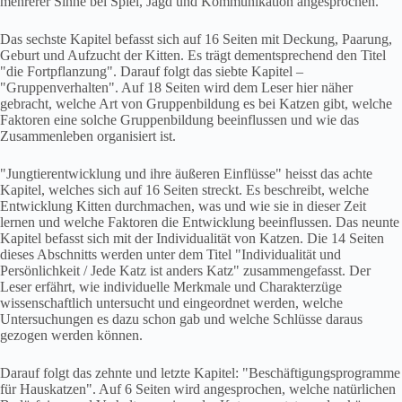
mehrerer Sinne bei Spiel, Jagd und Kommunikation angesprochen.
Das sechste Kapitel befasst sich auf 16 Seiten mit Deckung, Paarung,
Geburt und Aufzucht der Kitten. Es trägt dementsprechend den Titel
"die Fortpflanzung". Darauf folgt das siebte Kapitel –
"Gruppenverhalten". Auf 18 Seiten wird dem Leser hier näher
gebracht, welche Art von Gruppenbildung es bei Katzen gibt, welche
Faktoren eine solche Gruppenbildung beeinflussen und wie das
Zusammenleben organisiert ist.
"Jungtierentwicklung und ihre äußeren Einflüsse" heisst das achte
Kapitel, welches sich auf 16 Seiten streckt. Es beschreibt, welche
Entwicklung Kitten durchmachen, was und wie sie in dieser Zeit
lernen und welche Faktoren die Entwicklung beeinflussen. Das neunte
Kapitel befasst sich mit der Individualität von Katzen. Die 14 Seiten
dieses Abschnitts werden unter dem Titel "Individualität und
Persönlichkeit / Jede Katz ist anders Katz" zusammengefasst. Der
Leser erfährt, wie individuelle Merkmale und Charakterzüge
wissenschaftlich untersucht und eingeordnet werden, welche
Untersuchungen es dazu schon gab und welche Schlüsse daraus
gezogen werden können.
Darauf folgt das zehnte und letzte Kapitel: "Beschäftigungsprogramme
für Hauskatzen". Auf 6 Seiten wird angesprochen, welche natürlichen