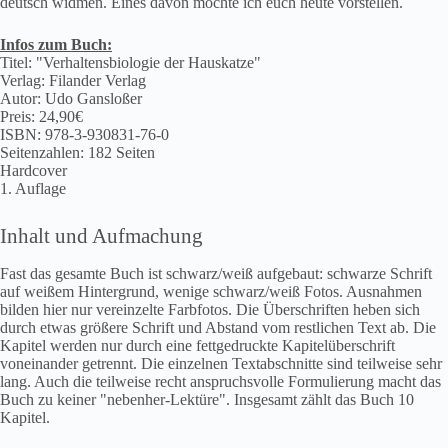
deutsch widmen. Eines davon möchte ich euch heute vorstellen.
Infos zum Buch:
Titel: "Verhaltensbiologie der Hauskatze"
Verlag: Filander Verlag
Autor: Udo Gansloßer
Preis: 24,90€
ISBN: 978-3-930831-76-0
Seitenzahlen: 182 Seiten
Hardcover
1. Auflage
Inhalt und Aufmachung
Fast das gesamte Buch ist schwarz/weiß aufgebaut: schwarze Schrift
auf weißem Hintergrund, wenige schwarz/weiß Fotos. Ausnahmen
bilden hier nur vereinzelte Farbfotos. Die Überschriften heben sich
durch etwas größere Schrift und Abstand vom restlichen Text ab. Die
Kapitel werden nur durch eine fettgedruckte Kapitelüberschrift
voneinander getrennt. Die einzelnen Textabschnitte sind teilweise sehr
lang. Auch die teilweise recht anspruchsvolle Formulierung macht das
Buch zu keiner "nebenher-Lektüre". Insgesamt zählt das Buch 10
Kapitel.