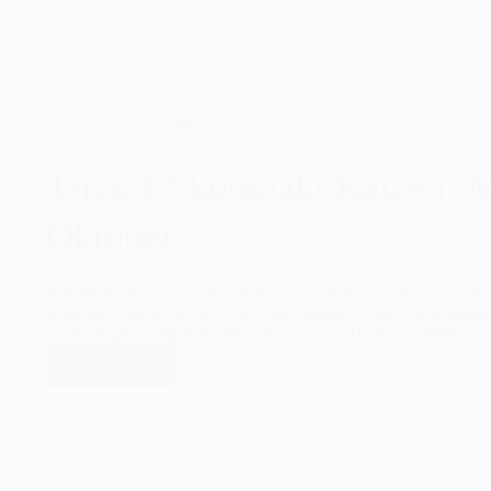
Eröffnung
meines
Webinarshops
12. August 2023
Trick 17 kompakt Katzen: 
Oktober
Seit Jahren schon fragt ihr mich, wann ich denn endlich mal ein
schreibe. Weil ihr gerne etwas zum Anfassen, zum Durchblätte
ich euch ganz aufgeregt verkünden: Am 12.10.2023 kommt…
Weiterlesen
Trick
17
kompakt
Katzen:
Mein
neues