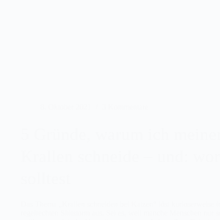
Buch
„Mit
Katzen
wohnen“
von
Jackson
Galaxy
und
Kate
Benjamin
8. Oktober 2021
3 Kommentare
5 Gründe, warum ich meine
Krallen schneide – und: wor
solltest
Das Thema „Krallen schneiden bei Katzen“ löst kurioserweise i
regelrechten Shitstorm aus. Sei es, weil manche Menschen nur