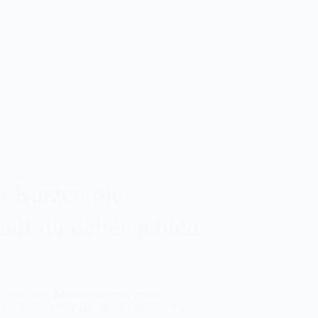
n Katzen die
auf du dabei achten
n „sozialen“ Medien öfter mal einen
 schwarz/weiß-Denken können oder weil sie