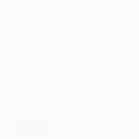
im
Tierheim
Gelsenkirchen
angekommen
25. November 2022
1 Kommentar
Rezension zum Buch „Mit 
von Jackson Galaxy und Ka
Eine katzengerechte Wohnung ist wichtig, damit sich alle wohl
allein auf die menschlichen Optik-Vorlieben zu achten, kann sic
und Tapeten, auch Streitigkeiten im Mehrkatzenhaushalt könne
Weiterlesen
Rezension
zum