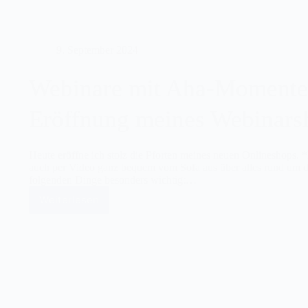
an!
9. September 2024
Webinare mit Aha-Momente
Eröffnung meines Webinars
Heute eröffne ich stolz die Pforten meines neuen Onlineshops. *
auch per Video ganz bequem vom Sofa aus über alles rund um d
folgenden Dinge besonders wichtig:…
Weiterlesen
Webinare
mit
Aha-
Momenten
vom
Sofa
aus
–