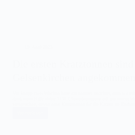
Buch
ab
Oktober
19. April 2023
Die ersten Kratztonnen sind
Gelsenkirchen angekomme
Vor knapp zwei Wochen habe ich darüber berichtet, dass wir #dr
dank eurer Hilfe stolze 1150 € Spendensumme mit nur einem 
versprochen, davon neue Kratztonnen für die Katzen im Tierh
Weiterlesen
Die
ersten
Kratztonnen
sind