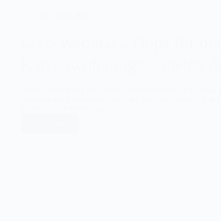
22. Januar 2025
Live-Webinar „Tipps für die
Katzenwohnung“ – melde dic
Gönne deinen Katze ein Zuhause zum Wohlfühlen! Und senke g
Verhalten und Katzenstreit. Am 27.02.2025 von 19 bis 21 Uhr tre
Einblick in alle meine Tipps zur…
Weiterlesen
Live-
Webinar
„Tipps
für
die
ideale
Katzenwohnung“
–
melde
dich
jetzt