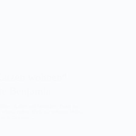
Katzen wohnen“
te Benjamin
fühlen – Katzen und Menschen. Dabei nur
h schnell rächen. Nicht nur zerkratze Möbel
n dann die Folge…