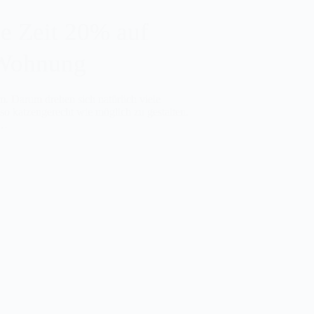
ze Zeit 20% auf
 Wohnung
. Darum drehen sich natürlich viele
 katzengerecht wie möglich zu gestalten.
r…