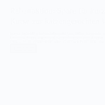
Rabattaktion: Spare für kur
Kurse zur katzengerechten
Wie du vielleicht schon mitbekommen hast, ziehen wir gerade um
Gedanken darum, unseren drei Katzendamen das neue Zuhause so
Denn „einfach irgendwohin“ oder „da ist noch Platz“ ist bei de
Weiterlesen
Rabattaktion:
Spare
für
kurze
Zeit
20%
auf
Kurse
zur
katzengerechten
Wohnung