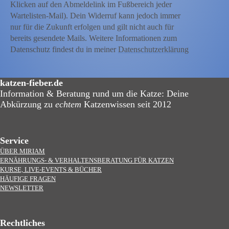
Klicken auf den Abmeldelink im Fußbereich jeder
Wartelisten-Mail). Dein Widerruf kann jedoch immer
nur für die Zukunft erfolgen und gilt nicht auch für
bereits gesendete Mails. Weitere Informationen zum
Datenschutz findest du in meiner
Datenschutzerklärung
katzen-fieber.de
Information & Beratung rund um die Katze: Deine
Abkürzung zu
echtem
Katzenwissen seit 2012
Service
ÜBER MIRIAM
ERNÄHRUNGS- & VERHALTENSBERATUNG FÜR KATZEN
KURSE, LIVE-EVENTS & BÜCHER
HÄUFIGE FRAGEN
NEWSLETTER
Rechtliches