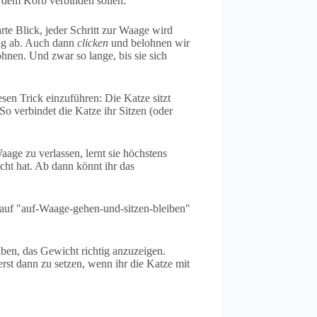
t dem Korb verbinden sollen.
te Blick, jeder Schritt zur Waage wird
ing ab. Auch dann
clicken
und belohnen wir
ohnen. Und zwar so lange, bis sie sich
sen Trick einzuführen: Die Katze sitzt
 So verbindet die Katze ihr Sitzen (oder
age zu verlassen, lernt sie höchstens
icht hat. Ab dann könnt ihr das
blauf "auf-Waage-gehen-und-sitzen-bleiben"
aben, das Gewicht richtig anzuzeigen.
rst dann zu setzen, wenn ihr die Katze mit