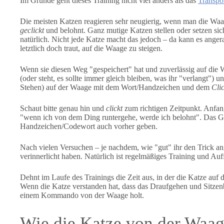
Im Grunde geht dieses Training nicht viel anders als das
Transpor
Die meisten Katzen reagieren sehr neugierig, wenn man die Waage
geclickt
und belohnt. Ganz mutige Katzen stellen oder setzen si
natürlich. Nicht jede Katze macht das jedoch – da kann es angerat
letztlich doch traut, auf die Waage zu steigen.
Wenn sie diesen Weg "gespeichert" hat und zuverlässig auf die 
(oder steht, es sollte immer gleich bleiben, was ihr "verlangt")
Stehen) auf der Waage mit dem Wort/Handzeichen und dem
Cli
Schaut bitte genau hin und
clickt
zum richtigen Zeitpunkt. Anfang
"wenn ich von dem Ding runtergehe, werde ich belohnt". Das Ganze
Handzeichen/Codewort auch vorher geben.
Nach vielen Versuchen – je nachdem, wie "gut" ihr den Trick an
verinnerlicht haben. Natürlich ist regelmäßiges Training und Auf
Dehnt im Laufe des Trainings die Zeit aus, in der die Katze auf
Wenn die Katze verstanden hat, dass das Draufgehen und Sitzenbl
einem Kommando von der Waage holt.
Wie die Katze von der Wa