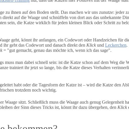
tkisten-Training
nur, dass die Katzen hier Positives mit der Waage stat
 zu ihnen auf den Boden stellt. Das machen wir uns zunutze: jeder zar
ch direkt auf die Waage und schnüffeln von dort aus das unbekannte D
en sein, die Katze wirklich für jeden kleinen Blick oder Schritt zu bel
Waage geht, könnt ihr anfangen, ein Codewort oder Handzeichen für die
 und ihr gebt das Codewort und danach direkt den
Klick
und
Leckerchen
.
ck
= "gut gemacht, genau das möchte ich, wenn ich das sage".
s muss man dabei schnell sein: ist die Katze schon auf dem Weg die Wa
 trainiert ihr jetzt so lange, bis die Katze dieses Verhalten verinnerl
geleitet habt oder die Tagesform der Katze ist – wird die Katze den A
frischen trotzdem noch wichtig.
 der Waage sitzt. Schließlich muss die Waage auch genug Gelegenheit h
eiben der Sinn dieses Tricks ist, könnt ihr dazu übergehen, den
Klick
e
age bekommen?