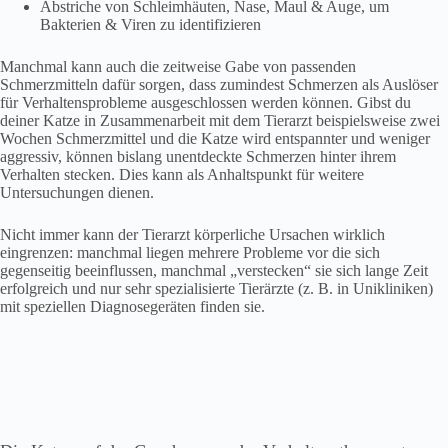
Abstriche von Schleimhäuten, Nase, Maul & Auge, um
Bakterien & Viren zu identifizieren
Manchmal kann auch die zeitweise Gabe von passenden
Schmerzmitteln dafür sorgen, dass zumindest Schmerzen als Auslöser
für Verhaltensprobleme ausgeschlossen werden können. Gibst du
deiner Katze in Zusammenarbeit mit dem Tierarzt beispielsweise zwei
Wochen Schmerzmittel und die Katze wird entspannter und weniger
aggressiv, können bislang unentdeckte Schmerzen hinter ihrem
Verhalten stecken. Dies kann als Anhaltspunkt für weitere
Untersuchungen dienen.
Nicht immer kann der Tierarzt körperliche Ursachen wirklich
eingrenzen: manchmal liegen mehrere Probleme vor die sich
gegenseitig beeinflussen, manchmal „verstecken“ sie sich lange Zeit
erfolgreich und nur sehr spezialisierte Tierärzte (z. B. in Unikliniken)
mit speziellen Diagnosegeräten finden sie.