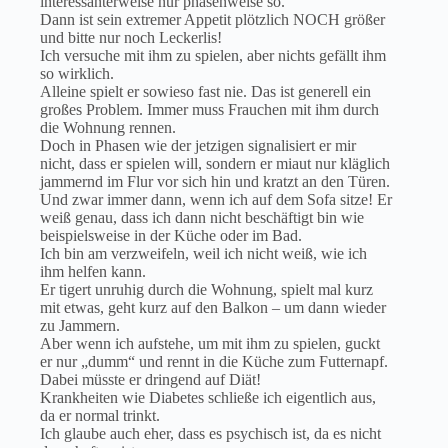
interessanterweise nur phasenweise so.
Dann ist sein extremer Appetit plötzlich NOCH größer
und bitte nur noch Leckerlis!
Ich versuche mit ihm zu spielen, aber nichts gefällt ihm
so wirklich.
Alleine spielt er sowieso fast nie. Das ist generell ein
großes Problem. Immer muss Frauchen mit ihm durch
die Wohnung rennen.
Doch in Phasen wie der jetzigen signalisiert er mir
nicht, dass er spielen will, sondern er miaut nur kläglich
jammernd im Flur vor sich hin und kratzt an den Türen.
Und zwar immer dann, wenn ich auf dem Sofa sitze! Er
weiß genau, dass ich dann nicht beschäftigt bin wie
beispielsweise in der Küche oder im Bad.
Ich bin am verzweifeln, weil ich nicht weiß, wie ich
ihm helfen kann.
Er tigert unruhig durch die Wohnung, spielt mal kurz
mit etwas, geht kurz auf den Balkon – um dann wieder
zu Jammern.
Aber wenn ich aufstehe, um mit ihm zu spielen, guckt
er nur „dumm“ und rennt in die Küche zum Futternapf.
Dabei müsste er dringend auf Diät!
Krankheiten wie Diabetes schließe ich eigentlich aus,
da er normal trinkt.
Ich glaube auch eher, dass es psychisch ist, da es nicht