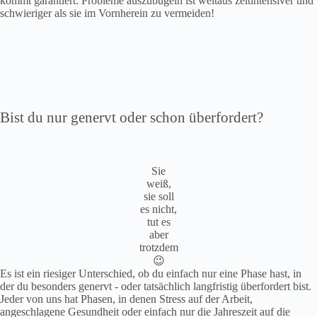
kommt garantiert. Probleme auszubügeln ist weitaus zeitintensiver und
schwieriger als sie im Vornherein zu vermeiden!
Bist du nur genervt oder schon überfordert?
Sie
weiß,
sie soll
es nicht,
tut es
aber
trotzdem
😉
Es ist ein riesiger Unterschied, ob du einfach nur eine Phase hast, in
der du besonders genervt ‐ oder tatsächlich langfristig überfordert bist.
Jeder von uns hat Phasen, in denen Stress auf der Arbeit,
angeschlagene Gesundheit oder einfach nur die Jahreszeit auf die