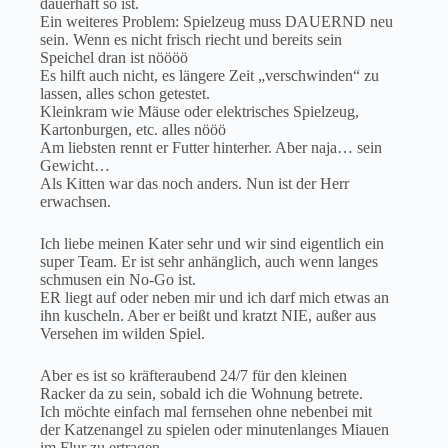
dauerhaft so ist.
Ein weiteres Problem: Spielzeug muss DAUERND neu
sein. Wenn es nicht frisch riecht und bereits sein
Speichel dran ist nöööö
Es hilft auch nicht, es längere Zeit „verschwinden“ zu
lassen, alles schon getestet.
Kleinkram wie Mäuse oder elektrisches Spielzeug,
Kartonburgen, etc. alles nööö
Am liebsten rennt er Futter hinterher. Aber naja… sein
Gewicht…
Als Kitten war das noch anders. Nun ist der Herr
erwachsen.
Ich liebe meinen Kater sehr und wir sind eigentlich ein
super Team. Er ist sehr anhänglich, auch wenn langes
schmusen ein No-Go ist.
ER liegt auf oder neben mir und ich darf mich etwas an
ihn kuscheln. Aber er beißt und kratzt NIE, außer aus
Versehen im wilden Spiel.
Aber es ist so kräfteraubend 24/7 für den kleinen
Racker da zu sein, sobald ich die Wohnung betrete.
Ich möchte einfach mal fernsehen ohne nebenbei mit
der Katzenangel zu spielen oder minutenlanges Miauen
im Flur zu ertragen.