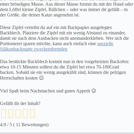
einer bröseligen Masse. Aus dieser Masse formst du mit der Hand oder
dem Löffel kleine Zipfel, Bällchen – oder was immer dir gefällt – in
der Größe, die deiner Katze angenehm ist.
Diese Zipfel verteilst du auf ein mit Backpapier ausgelegtes
Backblech. Platziere die Zipfel mit ein wenig Abstand zu einander,
damit sie nach dem Ausbacken nicht aneinanderkleben. Wer sich die
Portionierei sparen möchte, kann auch einfach eine
spezielle
Silikonbackmatte zweckentfremden
Das bestückte Backblech kommt nun in den vorgeheizten Backofen:
etwa 10-15 Minuten solltest du die Zipfel bei etwa 70-100Grad
backen. Sobald sie ein wenig ausgekühlt sind, können die pelzigen
Herrschaften kosten 😉
Viel Spaß beim Nachmachen und guten Appetit 😉
Gefällt dir der Inhalt?
4.9
/ 5 (
11
Bewertungen)