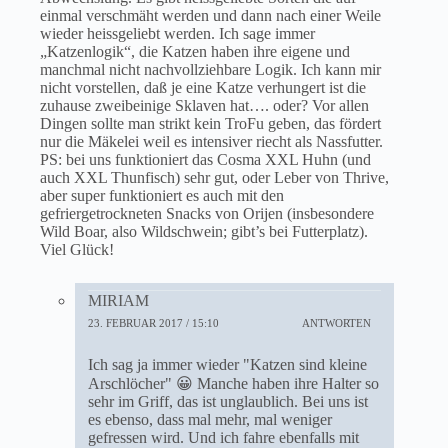
einmal verschmäht werden und dann nach einer Weile
wieder heissgeliebt werden. Ich sage immer
„Katzenlogik“, die Katzen haben ihre eigene und
manchmal nicht nachvollziehbare Logik. Ich kann mir
nicht vorstellen, daß je eine Katze verhungert ist die
zuhause zweibeinige Sklaven hat…. oder? Vor allen
Dingen sollte man strikt kein TroFu geben, das fördert
nur die Mäkelei weil es intensiver riecht als Nassfutter.
PS: bei uns funktioniert das Cosma XXL Huhn (und
auch XXL Thunfisch) sehr gut, oder Leber von Thrive,
aber super funktioniert es auch mit den
gefriergetrockneten Snacks von Orijen (insbesondere
Wild Boar, also Wildschwein; gibt’s bei Futterplatz).
Viel Glück!
MIRIAM
23. FEBRUAR 2017 / 15:10
ANTWORTEN
Ich sag ja immer wieder "Katzen sind kleine
Arschlöcher" 😀 Manche haben ihre Halter so
sehr im Griff, das ist unglaublich. Bei uns ist
es ebenso, dass mal mehr, mal weniger
gefressen wird. Und ich fahre ebenfalls mit