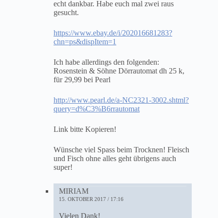
echt dankbar. Habe euch mal zwei raus
gesucht.
https://www.ebay.de/i/202016681283?
chn=ps&dispItem=1
Ich habe allerdings den folgenden:
Rosenstein & Söhne Dörrautomat dh 25 k,
für 29,99 bei Pearl
http://www.pearl.de/a-NC2321-3002.shtml?
query=d%C3%B6rrautomat
Link bitte Kopieren!
Wünsche viel Spass beim Trocknen! Fleisch
und Fisch ohne alles geht übrigens auch
super!
MIRIAM
15. OKTOBER 2017 / 17:16
Vielen Dank!