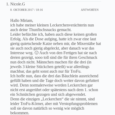
Nicole.G
8. OKTOBER 2017 / 18:16
ANTWORTEN
Hallo Miriam,
ich habe meiner kleinen Leckerchenverächterin nun
auch deine Thunfischsnacks gemacht.
Leider befürchte ich, haben auch diese keinen großen
Erfolg. Als die Dose aufging, hatte ich zwar eine laut
gierig quietschende Katze neben mir, die Mixerstäbe hat
sie auch noch gierig abgeleckt, aber danach war das
Interesse weg. 🙁 Auch von den Fertigen hat sie nach
dreien gezeigt, sooo toll sind die für ihren Geschmack
nun doch nicht. Männchen machen für die drei (in
jeweils 3 kleine Stückchen geteilt) war allerdings
machbar, das geht sonst auch nur für TroFu.
Ich hoffe nun, dass die drei das Bäuchlein ausreichend
gefüllt haben und die Tage doch weiter davon gefuttert
wird. Denn normalerweise werden Leckerchen gar
nicht erst angerührt oder spätestens nach dem 1. schon
ein Schnütchen gezogen und sich abgewendet.
Denn die einzigen „Leckerchen“ die sie nimmt, sind
leider TroFu-Körner, aber mit Verstopfungsproblemen
soll sie davon natürlich so wenig wie möglich
bekommen.