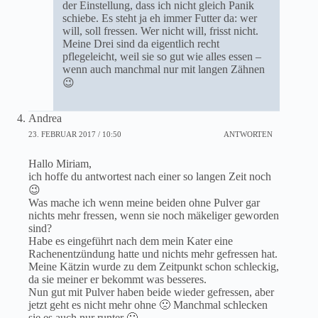
der Einstellung, dass ich nicht gleich Panik
schiebe. Es steht ja eh immer Futter da: wer
will, soll fressen. Wer nicht will, frisst nicht.
Meine Drei sind da eigentlich recht
pflegeleicht, weil sie so gut wie alles essen –
wenn auch manchmal nur mit langen Zähnen
😉
Andrea
23. FEBRUAR 2017 / 10:50
ANTWORTEN
Hallo Miriam,
ich hoffe du antwortest nach einer so langen Zeit noch
😉
Was mache ich wenn meine beiden ohne Pulver gar
nichts mehr fressen, wenn sie noch mäkeliger geworden
sind?
Habe es eingeführt nach dem mein Kater eine
Rachenentzündung hatte und nichts mehr gefressen hat.
Meine Kätzin wurde zu dem Zeitpunkt schon schleckig,
da sie meiner er bekommt was besseres.
Nun gut mit Pulver haben beide wieder gefressen, aber
jetzt geht es nicht mehr ohne 🙁 Manchmal schlecken
sie es auch nur runter 🙁