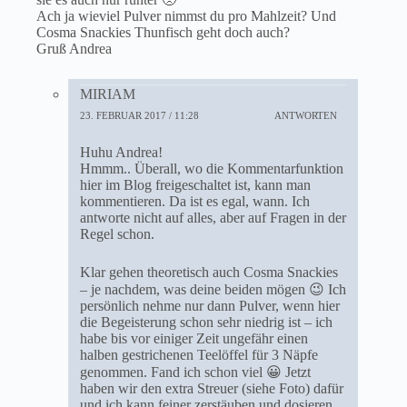
Ach ja wieviel Pulver nimmst du pro Mahlzeit? Und
Cosma Snackies Thunfisch geht doch auch?
Gruß Andrea
MIRIAM
23. FEBRUAR 2017 / 11:28
ANTWORTEN
Huhu Andrea!
Hmmm.. Überall, wo die Kommentarfunktion
hier im Blog freigeschaltet ist, kann man
kommentieren. Da ist es egal, wann. Ich
antworte nicht auf alles, aber auf Fragen in der
Regel schon.
Klar gehen theoretisch auch Cosma Snackies
– je nachdem, was deine beiden mögen 😉 Ich
persönlich nehme nur dann Pulver, wenn hier
die Begeisterung schon sehr niedrig ist – ich
habe bis vor einiger Zeit ungefähr einen
halben gestrichenen Teelöffel für 3 Näpfe
genommen. Fand ich schon viel 😀 Jetzt
haben wir den extra Streuer (siehe Foto) dafür
und ich kann feiner zerstäuben und dosieren.