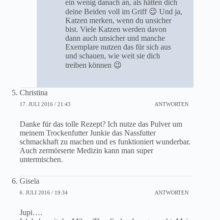
ein wenig danach an, als hätten dich
deine Beiden voll im Griff 😉 Und ja,
Katzen merken, wenn du unsicher
bist. Viele Katzen werden davon
dann auch unsicher und manche
Exemplare nutzen das für sich aus
und schauen, wie weit sie dich
treiben können 😉
Christina
17. JULI 2016 / 21:43
ANTWORTEN
Danke für das tolle Rezept? Ich nutze das Pulver um
meinem Trockenfutter Junkie das Nassfutter
schmackhaft zu machen und es funktioniert wunderbar.
Auch zermörserte Medizin kann man super
untermischen.
Gisela
6. JULI 2016 / 19:34
ANTWORTEN
Jupi….