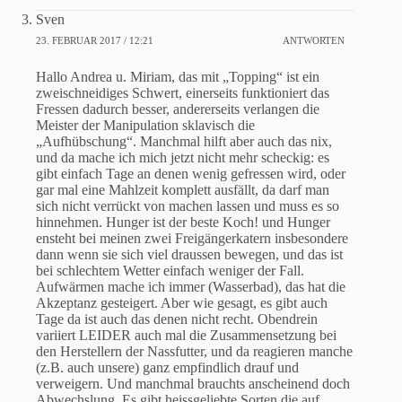
Sven
23. FEBRUAR 2017 / 12:21
ANTWORTEN
Hallo Andrea u. Miriam, das mit „Topping“ ist ein
zweischneidiges Schwert, einerseits funktioniert das
Fressen dadurch besser, andererseits verlangen die
Meister der Manipulation sklavisch die
„Aufhübschung“. Manchmal hilft aber auch das nix,
und da mache ich mich jetzt nicht mehr scheckig: es
gibt einfach Tage an denen wenig gefressen wird, oder
gar mal eine Mahlzeit komplett ausfällt, da darf man
sich nicht verrückt von machen lassen und muss es so
hinnehmen. Hunger ist der beste Koch! und Hunger
ensteht bei meinen zwei Freigängerkatern insbesondere
dann wenn sie sich viel draussen bewegen, und das ist
bei schlechtem Wetter einfach weniger der Fall.
Aufwärmen mache ich immer (Wasserbad), das hat die
Akzeptanz gesteigert. Aber wie gesagt, es gibt auch
Tage da ist auch das denen nicht recht. Obendrein
variiert LEIDER auch mal die Zusammensetzung bei
den Herstellern der Nassfutter, und da reagieren manche
(z.B. auch unsere) ganz empfindlich drauf und
verweigern. Und manchmal brauchts anscheinend doch
Abwechslung. Es gibt heissgeliebte Sorten die auf