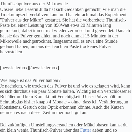
Thunfischpulver aus der Mikrowelle
Unsere liebe Leserin Jutta hat sich Gedanken gemacht, wie man die
Trocknungszeit verkürzen kann und hat einfach mal das Experiment
"Pulver aus der Mikro" gestartet. Sie hat die vorbereitete Thunfisch-
Paste bei einer Leistung von 850Watt etwa 20 Minuten lang
getrocknet, dabei immer mal wieder zerbröselt und gewendet. Danach
hat sie das Pulver gemahlen und noch einmal 15 Minuten in der
Mikrowelle nachgetrocknet. Insgesamt soll es etwa eine Stunde
gedauert haben, um aus der feuchten Paste trockenes Pulver
herzustellen.
[newsletterbox][/newsletterbox]
Wie lange ist das Pulver haltbar?
Je nachdem, wie trocken das Pulver ist und wie es gelagert wird, kann
es sich durchaus ein paar Monate halten. Wichtig ist ein verschlossener
Behälter und kein Kontakt mit Feuchtigkeit. Unser Pulver hält im
Schraubglas bisher knapp 4 Monate – ohne, dass ich Veränderung an
Konsistenz, Geruch oder Optik erkennen könnte. Auch die Katzen
nehmen es nach dieser Zeit immer noch gut an.
Bei zukünftigen Umstellungsversuchen oder Mäkelphasen kannst du
ein klein wenig Thunfisch-Pulver über das
Futter
geben und so