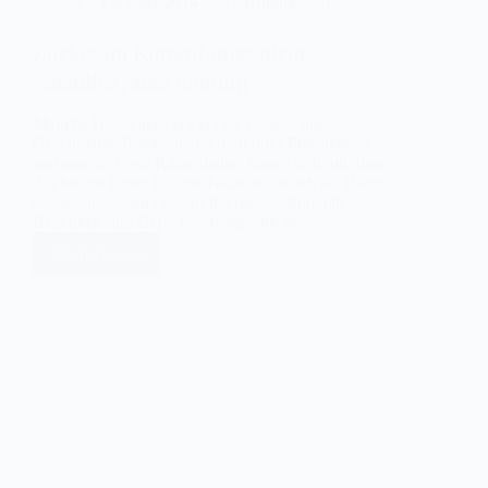
21. Oktober 2014
17 Kommentare
Zucker im Katzenfutter: nicht
schädlich, aber unnötig
Manche Hersteller verwenden Zucker, um
Geschmack, Farbe und Geruch ihrer Produkte zu
verbessern. Viele Katzenhalter fragen sich, ob dieser
Zucker im Futter für ihre Katze schädlich ist. Hierzu
kursieren – besonders im Internet – zahlreiche
Bedenken und Gerüchte. Insgesamt ist…
Weiterlesen
Zucker
im
Katzenfutter:
nicht
schädlich,
aber
unnötig