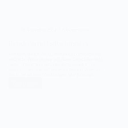
28. September 2014
6 Kommentare
Eierschalenmehl selbst herstellen
Wer beim Barfen den Kalziumbedarf der Katze auf
natürliche Weise decken will, kann Eierschalenmehl
nutzen. Das gibt es entweder fertig gemahlen zu
kaufen – oder man stellt es selbst her. Bei Vielen von
uns fallen während des Backens oder Kochens…
Weiterlesen
Eierschalenmehl
selbst
herstellen