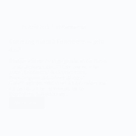
28. April 2015
11 Kommentare
Fütterung nur mit Futtertieren – geht
das?
Häufiger wird mir die Frage gestellt, ob das Barfen
nur mit „herkömmlichen“ Futtertieren ohne das
ganze „Brimborium“ mit Supplementen,
Prozentangaben und anderen „lästigen“
Gedankengängen möglich sei. Ich habe bisher rein
aus dem Bauch heraus verneint, mit der
Begründung, dass gezüchtete…
Weiterlesen
Fütterung
nur
mit
Futtertieren
–
geht