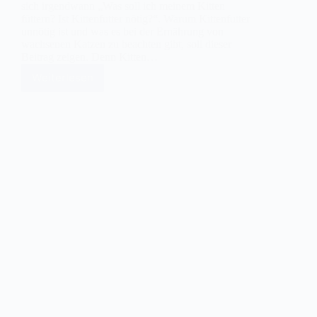
sich irgendwann „Was soll ich meinem Kitten
füttern? Ist Kittenfutter nötig?“. Warum Kittenfutter
unnötig ist und was es bei der Ernährung von
wachsenen Katzen zu beachten gibt, soll dieser
Beitrag zeigen. Denn Kitten…
Weiterlesen
[Kitten
ernähren]
Kittenfutter
–
ist
das
wirklich
nötig?