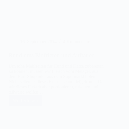
16. September 2014
4 Kommentare
Rund ums Einfrieren und Auftauen
Um rohe Mahlzeiten für Hund und Katze zubereiten
zu können, müssen wir Fleisch vom Metzger, aus
dem Barf-Shop oder aus dem Supermarkt holen.
Nicht selten ist dieses Fleisch schon tiefgefroren. Da
wir dieses Fleisch aber portionieren, mischen und
teilweise wolfen…
Weiterlesen
Rund
ums
Einfrieren
und
Auftauen