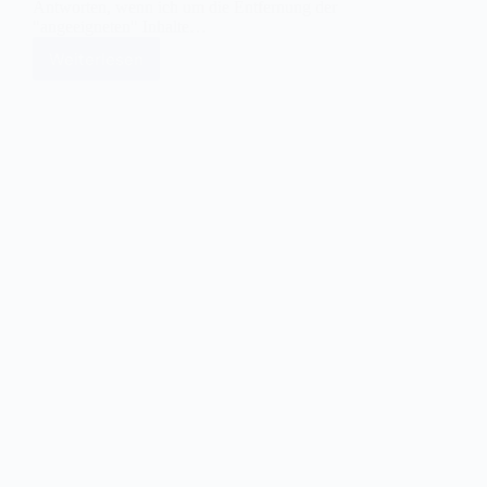
Antworten, wenn ich um die Entfernung der
"angeeigneten" Inhalte…
Weiterlesen
Katzen-
Fieber
als
Selbstbedienungsladen
–
oder:
wie
ist
das
mit
dem
Urheberrecht?