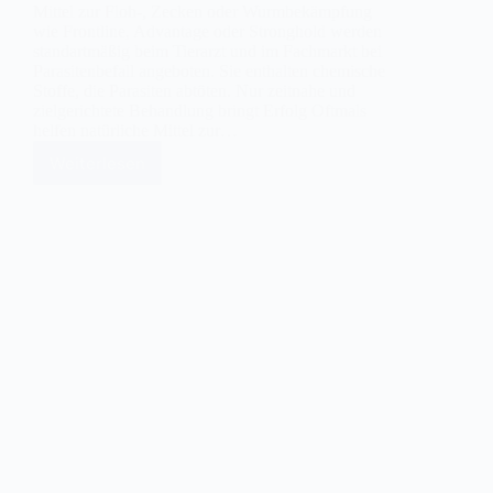
Mittel zur Floh-, Zecken oder Wurmbekämpfung
wie Frontline, Advantage oder Stronghold werden
standartmäßig beim Tierarzt und im Fachmarkt bei
Parasitenbefall angeboten. Sie enthalten chemische
Stoffe, die Parasiten abtöten. Nur zeitnahe und
zielgerichtete Behandlung bringt Erfolg Oftmals
helfen natürliche Mittel zur…
Weiterlesen
Parasitenbekämpfung
bei
der
Katze