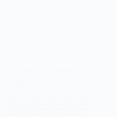
6. Oktober 2014
12 Kommentare
Ist Rohfütterung so viel teurer als
Fertigfutter?
Neben vielen anderen Vorurteilen rund ums Barfen
begegnet mir auch immer wieder die Befürchtung,
die Ernährung der Katze mit rohen Mahlzeiten sei
ungeheuer kostspielig. Ich habe einige unserer