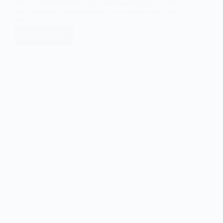
derzeit verfütterten Rezepte durchgerechnet, sie auf
die einzelnen Tagesportionen heruntergerechnet und
mit…
Weiterlesen
Ist
Rohfütterung
so
viel
teurer
als
Fertigfutter?