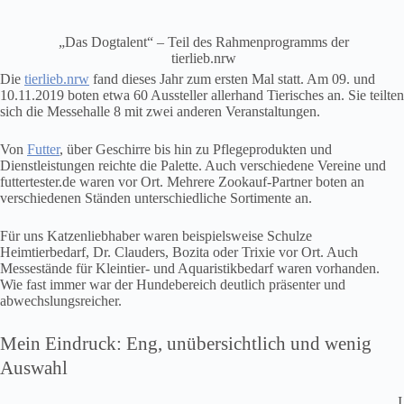
„Das Dogtalent“ – Teil des Rahmenprogramms der
tierlieb.nrw
Die
tierlieb.nrw
fand dieses Jahr zum ersten Mal statt. Am 09. und
10.11.2019 boten etwa 60 Aussteller allerhand Tierisches an. Sie teilten
sich die Messehalle 8 mit zwei anderen Veranstaltungen.
Von
Futter
, über Geschirre bis hin zu Pflegeprodukten und
Dienstleistungen reichte die Palette. Auch verschiedene Vereine und
futtertester.de waren vor Ort. Mehrere Zookauf-Partner boten an
verschiedenen Ständen unterschiedliche Sortimente an.
Für uns Katzenliebhaber waren beispielsweise Schulze
Heimtierbedarf, Dr. Clauders, Bozita oder Trixie vor Ort. Auch
Messestände für Kleintier- und Aquaristikbedarf waren vorhanden.
Wie fast immer war der Hundebereich deutlich präsenter und
abwechslungsreicher.
Mein Eindruck: Eng, unübersichtlich und wenig
Auswahl
I