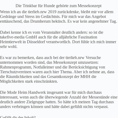
Die Trinkbar für Hunde gehörte zum Messekonzept
Wenn ich an die tierlieb.nrw 2019 zurückdenke, bleibt mir vor allem
Gedränge und Stress im Gedächtnis. Für mich war das Angebot
enttäuschend, das Drumherum hektisch. Es war kein angenehmer Tag.
Dabei kenne ich es vom Veranstalter deutlich anders: so ist die
takefive-media GmbH auch für die alljährliche Faszination
Heimtierwelt in Düsseldorf verantwortlich. Dort fühle ich mich immer
sehr wohl.
Es war zu bemerken, dass auch bei der tierlieb.nrw Versuche
unternommen worden sind, das Messekonzept umzusetzen:
Rahmenprogramm, Notfalleimer und die Berücksichtigung von
Tierschutzvereinen waren auch hier Thema. Aber ich nehme an, dass
die Räumlichkeiten und das Gesamtkonzept der MHH die
Möglichkeiten stark einschränkten.
Die Mode Heim Handwerk insgesamt war für mich durchaus
interessant, wenn auch die überwiegende Anzahl der Messestände eine
deutlich andere Zielgruppe hatten. So hätte ich meinen Tag durchaus
anders verbringen können und hätte dabei gefühlt nichts verpasst.
Gefällt dir der Inhalt?