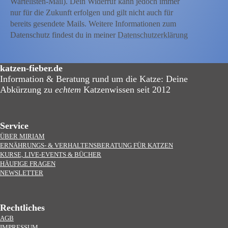
Wartelisten-Mail). Dein Widerruf kann jedoch immer
nur für die Zukunft erfolgen und gilt nicht auch für
bereits gesendete Mails. Weitere Informationen zum
Datenschutz findest du in meiner
Datenschutzerklärung
katzen-fieber.de
Information & Beratung rund um die Katze: Deine
Abkürzung zu
echtem
Katzenwissen seit 2012
Service
ÜBER MIRIAM
ERNÄHRUNGS- & VERHALTENSBERATUNG FÜR KATZEN
KURSE, LIVE-EVENTS & BÜCHER
HÄUFIGE FRAGEN
NEWSLETTER
Rechtliches
AGB
IMPRESSUM