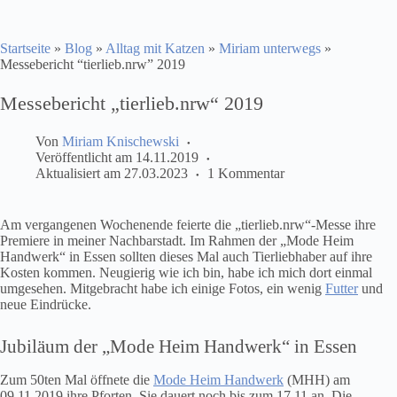
Startseite
»
Blog
»
Alltag mit Katzen
»
Miriam unterwegs
»
Messebericht “tierlieb.nrw” 2019
Messebericht „tierlieb.nrw“ 2019
Von
Miriam Knischewski
Veröffentlicht am
14.11.2019
Aktualisiert am
27.03.2023
1 Kommentar
Am vergangenen Wochenende feierte die „tierlieb.nrw“-Messe ihre
Premiere in meiner Nachbarstadt. Im Rahmen der „Mode Heim
Handwerk“ in Essen sollten dieses Mal auch Tierliebhaber auf ihre
Kosten kommen. Neugierig wie ich bin, habe ich mich dort einmal
umgesehen. Mitgebracht habe ich einige Fotos, ein wenig
Futter
und
neue Eindrücke.
Jubiläum der „Mode Heim Handwerk“ in Essen
Zum 50ten Mal öffnete die
Mode Heim Handwerk
(MHH) am
09.11.2019 ihre Pforten. Sie dauert noch bis zum 17.11 an. Die