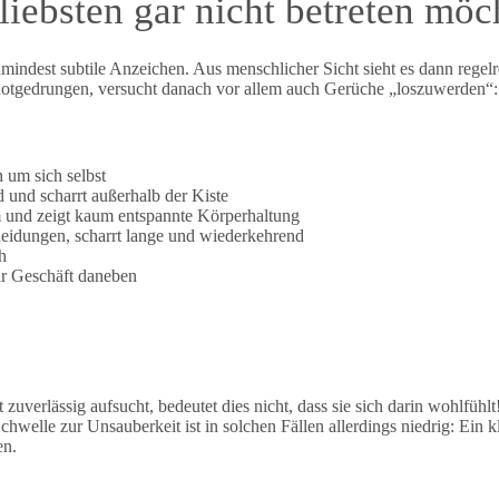
iebsten gar nicht betreten möc
mindest subtile Anzeichen. Aus menschlicher Sicht sieht es dann regelre
 notgedrungen, versucht danach vor allem auch Gerüche „loszuwerden“:
 um sich selbst
 und scharrt außerhalb der Kiste
und zeigt kaum entspannte Körperhaltung
eidungen, scharrt lange und wiederkehrend
h
ihr Geschäft daneben
 zuverlässig aufsucht, bedeutet dies nicht, dass sie sich darin wohlfüh
welle zur Unsauberkeit ist in solchen Fällen allerdings niedrig: Ein kl
en.