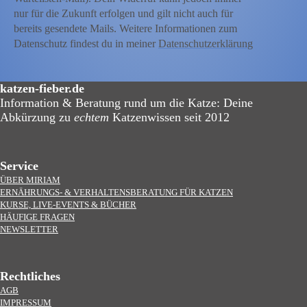
nur für die Zukunft erfolgen und gilt nicht auch für
bereits gesendete Mails. Weitere Informationen zum
Datenschutz findest du in meiner
Datenschutzerklärung
katzen-fieber.de
Information & Beratung rund um die Katze: Deine
Abkürzung zu
echtem
Katzenwissen seit 2012
Service
ÜBER MIRIAM
ERNÄHRUNGS- & VERHALTENSBERATUNG FÜR KATZEN
KURSE, LIVE-EVENTS & BÜCHER
HÄUFIGE FRAGEN
NEWSLETTER
Rechtliches
AGB
IMPRESSUM