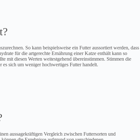
t?
szurechnen. So kann beispielsweise ein Futter aussortiert werden, dass
ydrate für die artgerechte Ernährung einer Katze enthält kann so
sollte mit diesen Werten weitestgehend übereinstimmen. Stimmen die
er es sich um weniger hochwertiges Futter handelt.
?
inen aussagekräftigen Vergleich zwischen Futtersorten und
, können die Ergebnisse aufgrund von verschiedenen