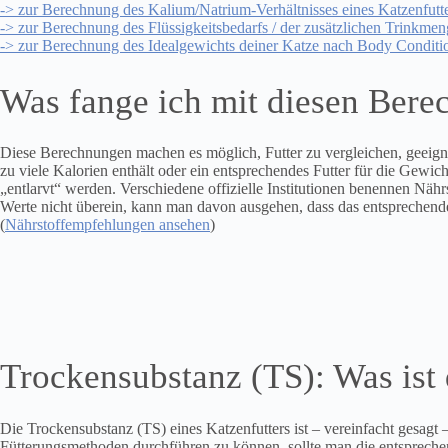
-> zur Berechnung des Kalium/Natrium-Verhältnisses eines Katzenfutte
-> zur Berechnung des Flüssigkeitsbedarfs / der zusätzlichen Trinkmen
-> zur Berechnung des Idealgewichts deiner Katze nach Body Conditi
Was fange ich mit diesen Bere
Diese Berechnungen machen es möglich, Futter zu vergleichen, geeignet
zu viele Kalorien enthält oder ein entsprechendes Futter für die Gewi
„entlarvt“ werden. Verschiedene offizielle Institutionen benennen Näh
Werte nicht überein, kann man davon ausgehen, dass das entsprechende 
(
Nährstoffempfehlungen ansehen
)
Trockensubstanz (TS): Was ist 
Die Trockensubstanz (TS) eines Katzenfutters ist – vereinfacht gesagt
Fütterungsmethoden durchführen zu können, sollte man die entsprech