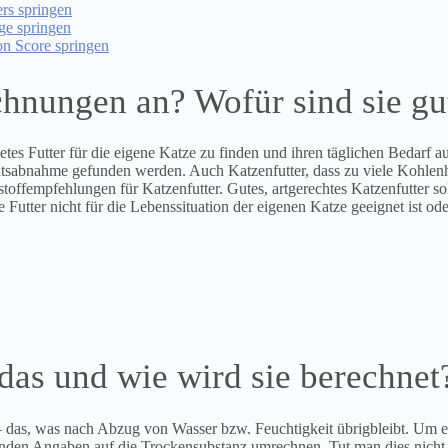
rs springen
ge springen
on Score springen
chnungen an? Wofür sind sie gu
es Futter für die eigene Katze zu finden und ihren täglichen Bedarf au
chtsabnahme gefunden werden. Auch Katzenfutter, dass zu viele Kohlenh
rstoffempfehlungen für Katzenfutter. Gutes, artgerechtes Katzenfutter 
Futter nicht für die Lebenssituation der eigenen Katze geeignet ist od
das und wie wird sie berechnet
 – das, was nach Abzug von Wasser bzw. Feuchtigkeit übrigbleibt. Um e
enden Angaben auf die Trockensubstanz umrechnen. Tut man dies nicht