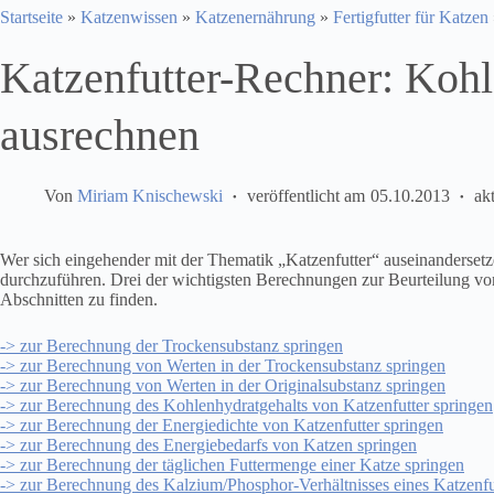
Startseite
»
Katzenwissen
»
Katzenernährung
»
Fertigfutter für Katzen
Katzenfutter-Rechner: Kohl
ausrechnen
Von
Miriam Knischewski
veröffentlicht am
05.10.2013
akt
Wer sich eingehender mit der Thematik „Katzenfutter“ auseinanderset
durchzuführen. Drei der wichtigsten Berechnungen zur Beurteilung von 
Abschnitten zu finden.
-> zur Berechnung der Trockensubstanz springen
-> zur Berechnung von Werten in der Trockensubstanz springen
-> zur Berechnung von Werten in der Originalsubstanz springen
-> zur Berechnung des Kohlenhydratgehalts von Katzenfutter springen
-> zur Berechnung der Energiedichte von Katzenfutter springen
-> zur Berechnung des Energiebedarfs von Katzen springen
-> zur Berechnung der täglichen Futtermenge einer Katze springen
-> zur Berechnung des Kalzium/Phosphor-Verhältnisses eines Katzenfu