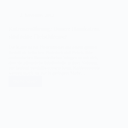
2. November 2012
Katzenernährung: Unsere Hauskatzen
sind reine Fleischfresser
Die Katze ist ein Fleischfresser mit einem großen
Bedarf an tierischen Proteinen und Fetten. Ihre
anatomischen Besonderheiten bringen es mit sich,
dass sie pflanzliche Inhaltsstoffe in ihrer Nahrung
nur bedingt verstoffwechseln kann. Kohlenhydrate
werden durch sie nur in geringem Maße…
Weiterlesen
Katzenernährung:
Unsere
Hauskatzen
sind
reine
Fleischfresser