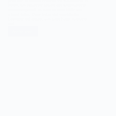
gefächert. In diesem Wirrwarr ein Katzenfutter zu
finden, das möglichst gesund und katzengerecht
zusammengestellt ist, kann da ohne Hilfe sehr
schwer fallen. Diese kurze und vereinfachte
Übersicht soll zeigen, was gutes Futter ausmacht
und…
Weiterlesen
Gutes
Katzenfutter
erkennen:
der
Blick
aufs
Etikett
gibt
viele
Hinweise