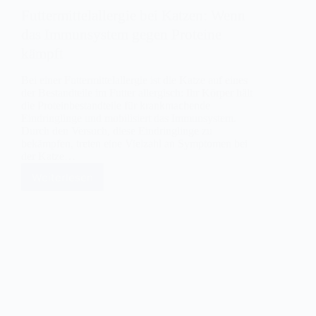
Futtermittelallergie bei Katzen: Wenn
das Immunsystem gegen Proteine
kämpft
Bei einer Futtermittelallergie ist die Katze auf eines
der Bestandteile im Futter allergisch: Ihr Körper hält
die Proteinbestandteile für krankmachende
Eindringlinge und mobilisiert das Immunsystem.
Durch den Versuch, diese Eindringlinge zu
bekämpfen, treten eine Vielzahl an Symptomen bei
der Katze…
Weiterlesen
Futtermittelallergie
bei
Katzen:
Wenn
das
Immunsystem
gegen
Proteine
kämpft