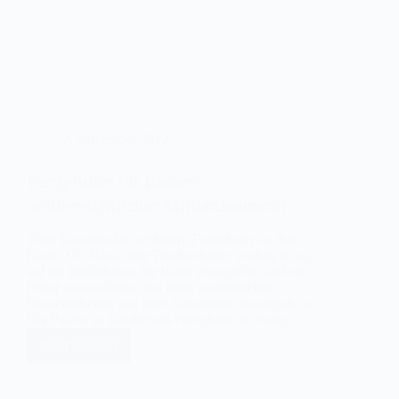
2. November 2012
Fertigfutter für Katzen:
unübersichtlicher Milliardenmarkt
Viele Katzenhalter verfüttern Fertigfutter an ihre
Katze. Ob Nass- oder Trockenfutter: wichtig ist es,
auf die Bedürfnisse der Katze einzugehen und ein
Futter auszuwählen, das ihren anatomischen
Besonderheiten und ihrer Gesundheit zuträglich ist.
Die Palette an käuflichem Fertigfutter ist riesig…
Weiterlesen
Fertigfutter
für
Katzen: