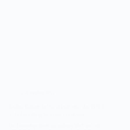
2. November 2012
Gutes Katzenfutter erkennen: der Blick
aufs Etikett gibt viele Hinweise
Der Katzenfuttermarkt ist unübersichtlich und weit