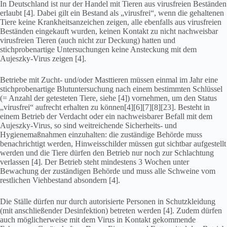
In Deutschland ist nur der Handel mit Tieren aus virusfreien Beständen
erlaubt [4]. Dabei gilt ein Bestand als „virusfrei“, wenn die gehaltenen
Tiere keine Krankheitsanzeichen zeigen, alle ebenfalls aus virusfreien
Beständen eingekauft wurden, keinen Kontakt zu nicht nachweisbar
virusfreien Tieren (auch nicht zur Deckung) hatten und
stichprobenartige Untersuchungen keine Ansteckung mit dem
Aujeszky-Virus zeigen [4].
Betriebe mit Zucht- und/oder Masttieren müssen einmal im Jahr eine
stichprobenartige Blutuntersuchung nach einem bestimmten Schlüssel
(= Anzahl der getesteten Tiere, siehe [4]) vornehmen, um den Status
„virusfrei“ aufrecht erhalten zu können[4][6][7][8][23]. Besteht in
einem Betrieb der Verdacht oder ein nachweisbarer Befall mit dem
Aujeszky-Virus, so sind weitreichende Sicherheits- und
Hygienemaßnahmen einzuhalten: die zuständige Behörde muss
benachrichtigt werden, Hinweisschilder müssen gut sichtbar aufgestellt
werden und die Tiere dürfen den Betrieb nur noch zur Schlachtung
verlassen [4]. Der Betrieb steht mindestens 3 Wochen unter
Bewachung der zuständigen Behörde und muss alle Schweine vom
restlichen Viehbestand absondern [4].
Die Ställe dürfen nur durch autorisierte Personen in Schutzkleidung
(mit anschließender Desinfektion) betreten werden [4]. Zudem dürfen
auch möglicherweise mit dem Virus in Kontakt gekommende