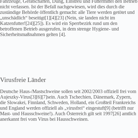
Fahrzeuge, Gerätschaften, Dung, Einstreu und Futtermittel den Betrieb
nicht verlassen. Ist der Befall nachgewiesen, wird dies durch die
zuständige Behörde öffentlich gemacht: alle Tiere werden getötet und
„unschädlich“ beseitigt[1][4][23] (Nein, sie landen nicht im
Katzenfutter![24][25]). Es wird ein Sperrbezirk rund um den
betroffenen Betrieb ausgerufen, in dem strenge Hygiene- und
Sicherheitsmaßnahmen gelten [4].
Virusfreie Länder
Deutsche Haus-/Mastschweine sollen seit 2002/2003 offiziell frei vom
Aujeszky-Virus[3][6][7]sein. Auch Tschechien, Dänemark, Zypern,
die Slowakei, Finnland, Schweden, Holland, ein Großteil Frankreichs
und England werden offiziell als „virusfrei“ eingestuft[9] (betrifft nur
Mast- und Hausschweine!). Auch Österreich gilt seit 1997[26] amtlich
anerkannt frei vom Virus bei Hausschweinen.