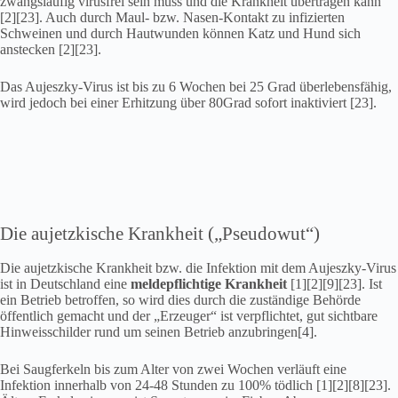
zwangsläufig virusfrei sein muss und die Krankheit übertragen kann
[2][23]. Auch durch Maul- bzw. Nasen-Kontakt zu infizierten
Schweinen und durch Hautwunden können Katz und Hund sich
anstecken [2][23].
Das Aujeszky-Virus ist bis zu 6 Wochen bei 25 Grad überlebensfähig,
wird jedoch bei einer Erhitzung über 80Grad sofort inaktiviert [23].
Die aujetzkische Krankheit („Pseudowut“)
Die aujetzkische Krankheit bzw. die Infektion mit dem Aujeszky-Virus
ist in Deutschland eine
meldepflichtige Krankheit
[1][2][9][23]. Ist
ein Betrieb betroffen, so wird dies durch die zuständige Behörde
öffentlich gemacht und der „Erzeuger“ ist verpflichtet, gut sichtbare
Hinweisschilder rund um seinen Betrieb anzubringen[4].
Bei Saugferkeln bis zum Alter von zwei Wochen verläuft eine
Infektion innerhalb von 24-48 Stunden zu 100% tödlich [1][2][8][23].