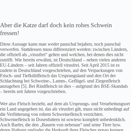
Aber die Katze darf doch kein rohes Schwein
fressen!
Diese Aussage kann man weder pauschal bejahen, noch pauschal
verwerfen. Stattdessen muss differenziert werden: zwischen Ländern,
die offiziell als „virusfrei“ gelten und welchen, bei denen dies nicht
zutrifft. Wie bereits erwähnt, ist Deutschland – neben vielen anderen
EU-Ländern – seit Jahren offiziell virusfrei. Seit April 2015 ist es
zudem in Deutschland vorgeschrieben, auf den Verpackungen von
Frisch- und Tiefkühlfleisch das Ursprungsland und den Ort der
Schlachtung bei Schweine-, Lamm-, Geflügel- und Ziegenfleisch
anzugeben [5]. Bei Rindfleisch ist dies – aufgrund des BSE-Skandals
– bereits seit Jahren vorgeschrieben.
Wer also Fleisch bezieht, auf dem als Ursprungs- und Verarbeitungsort
ein Land angegeben ist, das als virusfrei gilt, muss nicht unbedingt auf
die Verfütterung von rohem Schweinefleisch verzichten.
Schweinefleisch in Dosenfuttern ist sowieso komplett unbedenklich.
Auch Barfer, die den „Bauern von nebenan“ und seine Tiere bzw.
deren Haltung und/oder die Herkunft ihres Fleisches genau kennen,