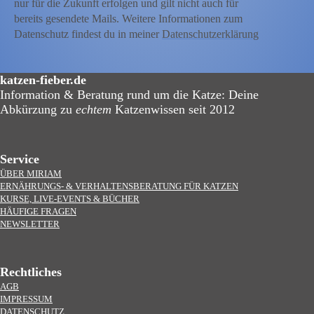
nur für die Zukunft erfolgen und gilt nicht auch für
bereits gesendete Mails. Weitere Informationen zum
Datenschutz findest du in meiner
Datenschutzerklärung
katzen-fieber.de
Information & Beratung rund um die Katze: Deine
Abkürzung zu
echtem
Katzenwissen seit 2012
Service
ÜBER MIRIAM
ERNÄHRUNGS- & VERHALTENSBERATUNG FÜR KATZEN
KURSE, LIVE-EVENTS & BÜCHER
HÄUFIGE FRAGEN
NEWSLETTER
Rechtliches
AGB
IMPRESSUM
DATENSCHUTZ