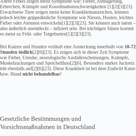
Ältere Ferkel zeigen meist Symptome wie: Fieber, Abmagerung,
Erbrechen, Krämpfe und Koordinationsschwierigkeiten [1][2][3][23].
Erwachsene Tiere zeigen meist keine Krankheitsanzeichen, können
jedoch leichte grippeähnliche Symptome wie Niesen, Husten, leichtes
Fieber oder Atemnot entwickeln[1][2][3][23]. Sie können auch latent –
also äußerlich unentdeckt – infiziert sein. Bei trächtigen Säuen kommt
es meist zu Fehl- oder Totgeburten[1][2][3][23].
Bei Katzen und Hunden verläuft eine Ansteckung innerhalb von
10-72
Stunden tödlich
[2][6][23]. Es zeigen sich in dieser Zeit Symptome
wie Fieber, Unruhe, neurologische Ausfallerscheinungen, Krämpfe,
Muskelzuckungen und Speichelfluss[2][6]. Besonders starker Juckreiz
tritt ebenfalls auf[2][6][23]. Diese Krankheit ist bei dem Endwirt Katze
bzw. Hund
nicht behandelbar
!
Gesetzliche Bestimmungen und
Vorsichtsmaßnahmen in Deutschland