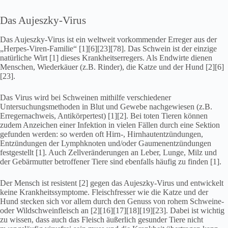
Das Aujeszky-Virus
Das Aujeszky-Virus ist ein weltweit vorkommender Erreger aus der
„Herpes-Viren-Familie“ [1][6][23][78]. Das Schwein ist der einzige
natürliche Wirt [1] dieses Krankheitserregers. Als Endwirte dienen
Menschen, Wiederkäuer (z.B. Rinder), die Katze und der Hund [2][6]
[23].
Das Virus wird bei Schweinen mithilfe verschiedener
Untersuchungsmethoden in Blut und Gewebe nachgewiesen (z.B.
Erregernachweis, Antikörpertest) [1][2]. Bei toten Tieren können
zudem Anzeichen einer Infektion in vielen Fällen durch eine Sektion
gefunden werden: so werden oft Hirn-, Hirnhautentzündungen,
Entzündungen der Lymphknoten und/oder Gaumenentzündungen
festgestellt [1]. Auch Zellveränderungen an Leber, Lunge, Milz und
der Gebärmutter betroffener Tiere sind ebenfalls häufig zu finden [1].
Der Mensch ist resistent [2] gegen das Aujeszky-Virus und entwickelt
keine Krankheitssymptome. Fleischfresser wie die Katze und der
Hund stecken sich vor allem durch den Genuss von rohem Schweine-
oder Wildschweinfleisch an [2][16][17][18][19][23]. Dabei ist wichtig
zu wissen, dass auch das Fleisch äußerlich gesunder Tiere nicht